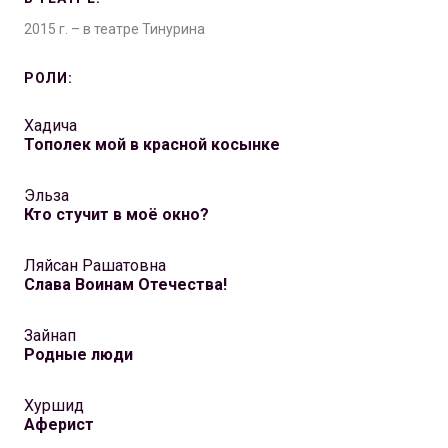
2015 г. – в театре Тинурина
РОЛИ:
Хадича
Тополек мой в красной косынке
Эльза
Кто стучит в моё окно?
Ляйсан Рашатовна
Слава Воинам Отечества!
Зайнап
Родные люди
Хуршид
Аферист