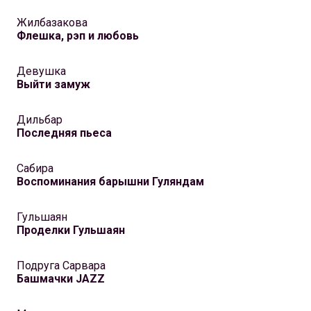
Жилбазакова
Флешка, рэп и любовь
Девушка
Выйти замуж
Дильбар
Последняя пьеса
Сабира
Воспоминания барышни Гуляндам
Гульшаян
Проделки Гульшаян
Подруга Сарвара
Башмачки JAZZ