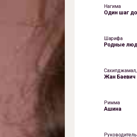
Нагима
Один шаг д
Шарифа
Родные лю
Сахипджамал,
Жан Баевич
Римма
Ашина
Руководитель