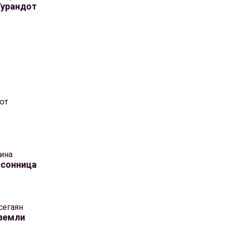
Турандот
ют
рина
ссонница
сегаян
 земли