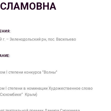
ИСЛАМОВНА
ЕНИЯ:
9 г. – Зеленодольский рн, пос. Васильево
АНИЕ:
лом I степени конкурса ”Волны"
лом I степени в номинации Художественное слово
и Сююмбике” Крым)
реат театральной премии Дамира Сиразеева