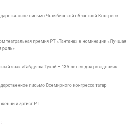
годарственное письмо Челябинской областной Конгресс
лом театральная премия РТ «Тантана» в номинации «Лучшая
я роль»
ятный знак «Габдулла Тукай – 135 лет со дня рождения»
годарственное письмо Всемирного конгресса татар
луженный артист РТ
: