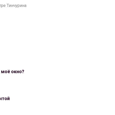
атре Тинчурина
в моё окно?
чтой