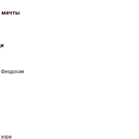
о мечты
ди
 Феодосия
 хора