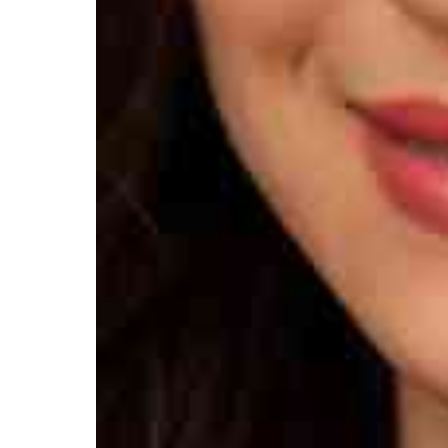
Афиша
О театре
Новости
Репертуар
Проекты
Медиа