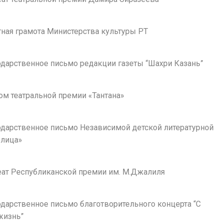
етная грамота Министерства культуры РТ
годарственное письмо редакции газеты “Шахри Казань”
лом театральной премии «Тантана»
годарственное письмо Независимой детской литературной
олица»
реат Республиканской премии им. М.Джалиля
годарственное письмо благотворительного концерта “С
 жизнь”