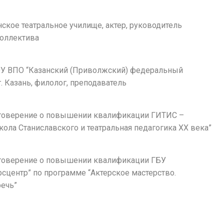
анское театральное училище, актер, руководитель
коллектива
АОУ ВПО “Казанский (Приволжский) федеральный
г. Казань, филолог, преподаватель
остоверение о повышении квалификации ГИТИС –
ола Станиславского и театральная педагогика ХХ века”
остоверение о повышении квалификации ГБУ
рсцентр” по программе “Актерское мастерство.
речь”