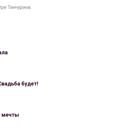
атре Тинчурина
ала
 Свадьба будет!
о мечты