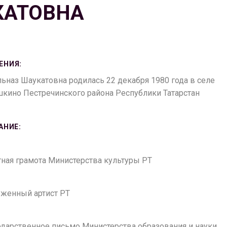
КАТОВНА
ЕНИЯ:
ьназ Шаукатовна родилась 22 декабря 1980 года в селе
кино Пестречинского района Республики Татарстан
АНИЕ:
етная грамота Министерства культуры РТ
луженный артист РТ
годарственное письмо Министерства образования и науки