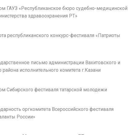
плом ГАУЗ «Республиканское бюро судебно-медицинской
инистерства здравоохранения РТ»
мота республиканского конкурс-фестиваля «Патриоты
годарственное письмо администрации Вахитовского и
 района исполнительного комитета г.Казани
лом Сибирского фестиваля татарской молодежи
годарность оргкомитета Всероссийского фестиваля
аланты России»