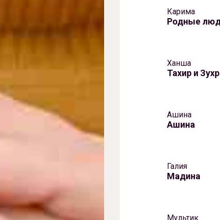
Карима
Родные лю
Ханша
Тахир и Зух
Ашина
Ашина
Галия
Мадина
Мультик