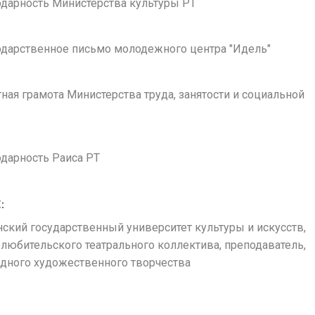
годарность Министерства культуры РТ
годарственное письмо молодежного центра "Идель"
етная грамота Министерства труда, занятости и социальной
годарность Раиса РТ
:
анский государственный университет культуры и искусств,
любительского театрального коллектива, преподаватель,
одного художественного творчества