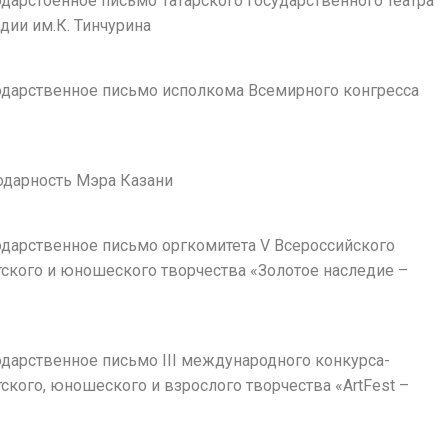
годарстоенное письмо Татарского государственного театра
дии им.К. Тинчурина
годарственное письмо исполкома Всемирного конгресса
годарность Мэра Казани
годарственное письмо оргкомитета V Всероссийского
тского и юношеского творчества «Золотое наследие –
»
годарственное письмо III международного конкурса-
ского, юношеского и взрослого творчества «ArtFest –