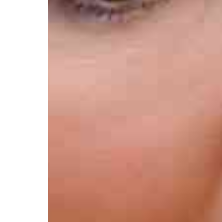
Афиша
О театре
Новости
Репертуар
Проекты
Медиа