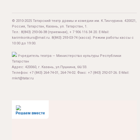
© 2010-2025 Татарский театр драмы и комедии им. К.Тинчурина. 420021,
Россия, Татарстан, Казань, ул. Татарстан, 1.
Тел.:
8(843) 293-06-38
(приемная), + 7 906 116 34 20. E-Mail:
karimkonkurs@mail.ru
.
8(843) 293-03-74
(касса). Режим работы кассы с
10:00 до 19:00.
Учредитель театра — Министерство культуры Республики
Татарстан
Адрес: 420060, г. Казань, ул.Пушкина, 66/33.
Телефон: +7 (843) 264-74-01, 264-74-02. Факс: +7 (843) 292-07-26. E-Mail:
mkrt@tatar.ru
Решаем вместе