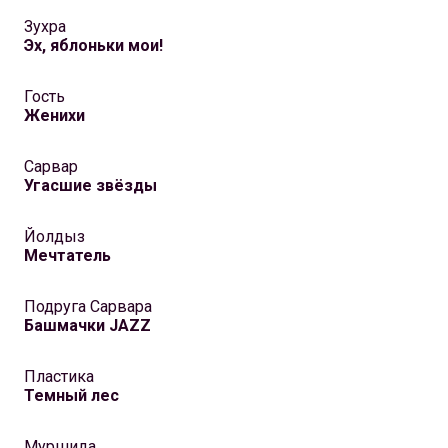
Зухра
Эх, яблоньки мои!
Гость
Женихи
Сарвар
Угасшие звёзды
Йолдыз
Мечтатель
Подруга Сарвара
Башмачки JAZZ
Пластика
Темный лес
Муршида