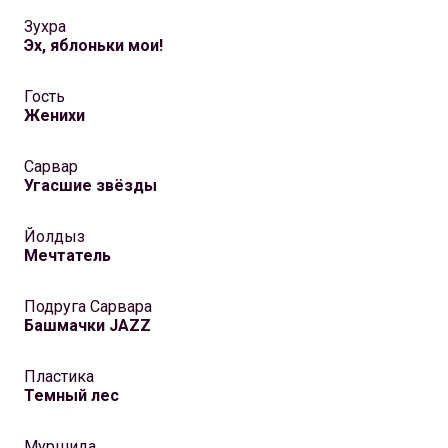
Зухра
Эх, яблоньки мои!
Гость
Женихи
Сарвар
Угасшие звёзды
Йолдыз
Мечтатель
Подруга Сарвара
Башмачки JAZZ
Пластика
Темный лес
Муршида