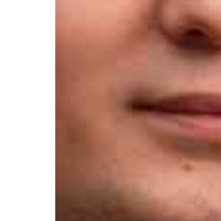
Афиша
О театре
Новости
Репертуар
Проекты
Медиа