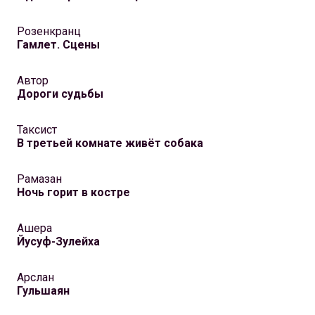
Розенкранц
Гамлет. Сцены
Автор
Дороги судьбы
Таксист
В третьей комнате живёт собака
Рамазан
Ночь горит в костре
Ашера
Йусуф-Зулейха
Арслан
Гульшаян