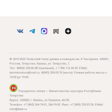
© 2010-2025 Татарский театр драмы и комедии им. К.Тинчурина. 420021,
Россия, Татарстан, Казань, ул. Татарстан, 1.
Тел.:
8(843) 293-06-38
(приемная), + 7 906 116 34 20. E-Mail:
karimkonkurs@mail.ru
.
8(843) 293-03-74
(касса). Режим работы кассы с
10:00 до 19:00.
Учредитель театра — Министерство культуры Республики
Татарстан
Адрес: 420060, г. Казань, ул.Пушкина, 66/33.
Телефон: +7 (843) 264-74-01, 264-74-02. Факс: +7 (843) 292-07-26. E-Mail:
mkrt@tatar.ru