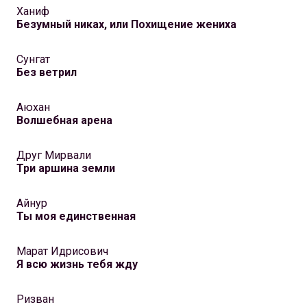
Ханиф
Безумный никах, или Похищение жениха
Сунгат
Без ветрил
Аюхан
Волшебная арена
Друг Мирвали
Три аршина земли
Айнур
Ты моя единственная
Марат Идрисович
Я всю жизнь тебя жду
Ризван