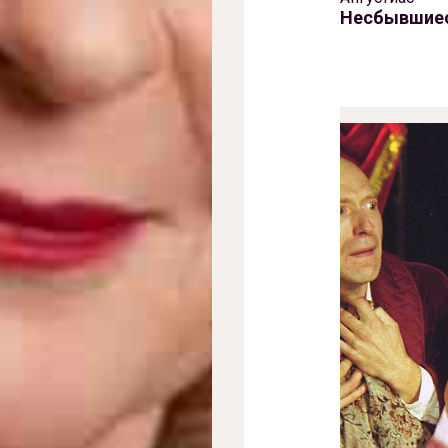
Несбывшиес