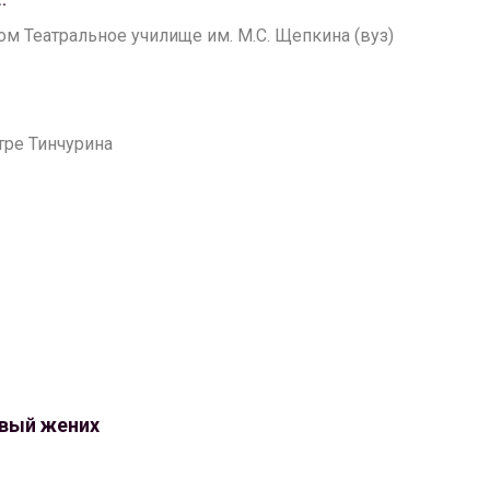
:
лом Театральное училище им. М.С. Щепкина (вуз)
атре Тинчурина
вый жених