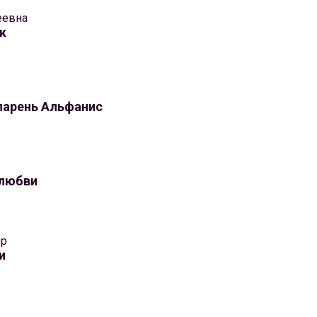
еевна
ж
парень Альфанис
 любви
ер
и