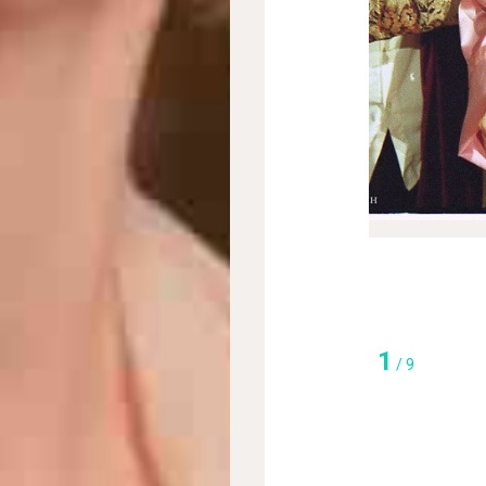
1
/
9