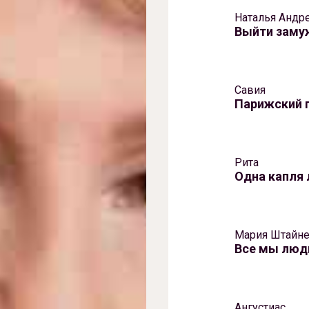
Наталья Андр
Выйти заму
Савия
Парижский 
Рита
Одна капля
Мария Штайн
Все мы люд
Ангустиас