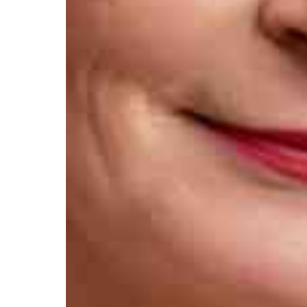
Афиша
О театре
Новости
Репертуар
Проекты
Медиа