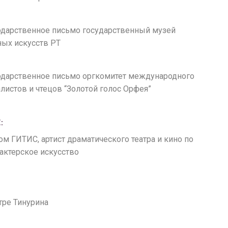
годарственное письмо государственный музей
ных искусств РТ
агодарственное письмо оргкомитет международного
листов и чтецов “Золотой голос Орфея”
:
лом ГИТИС, артист драматического театра и кино по
актерское искусство
атре Тинурина