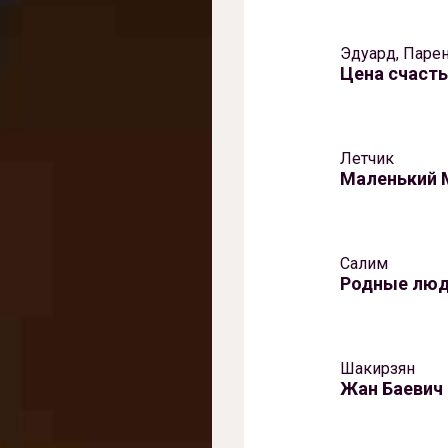
Эдуард, Паре
Цена счаст
Летчик
Маленький 
Салим
Родные лю
Шакирзян
Жан Баевич