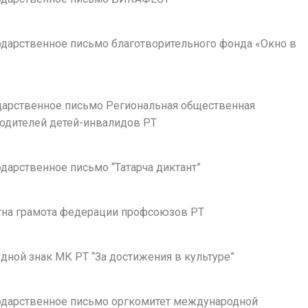
годарственное письмо благотворительного фонда «Окно в
одарственное письмо Региональная общественная
родителей детей-инвалидов РТ
годарственное письмо “Татарча диктант”
етна грамота федерации профсоюзов РТ
рудной знак МК РТ “За достижения в культуре”
агодарственное письмо оргкомитет международной