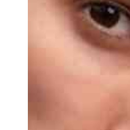
Афиша
О театре
Новости
Репертуар
Проекты
Медиа