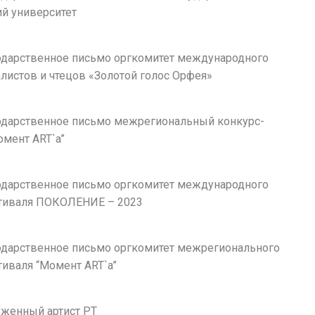
ий университет
агодарственное письмо оргкомитет международного
листов и чтецов «Золотой голос Орфея»
агодарственное письмо межрегиональный конкурс-
омент ART`a”
агодарственное письмо оргкомитет международного
тиваля ПОКОЛЕНИЕ – 2023
агодарственное письмо оргкомитет межрегионального
тиваля “Момент ART`a”
луженный артист РТ