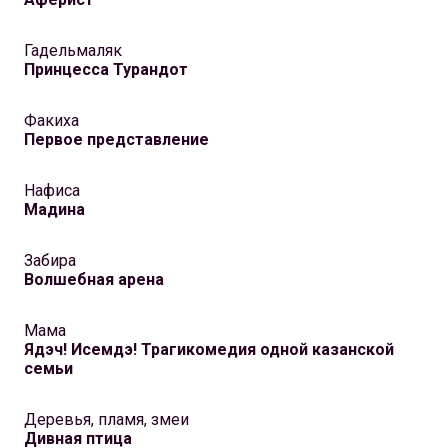
Гадельмаляк
Принцесса Турандот
Факиха
Первое представление
Нафиса
Мадина
Забира
Волшебная арена
Мама
Ядэч! Исемдэ! Трагикомедия одной казанской
семьи
Деревья, пламя, змеи
Дивная птица