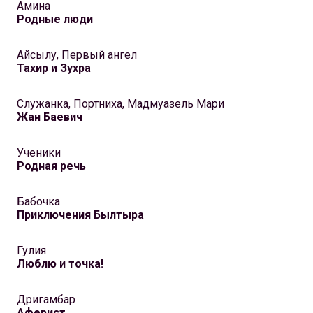
Амина
Родные люди
Айсылу, Первый ангел
Тахир и Зухра
Служанка, Портниха, Мадмуазель Мари
Жан Баевич
Ученики
Родная речь
Бабочка
Приключения Былтыра
Гулия
Люблю и точка!
Дригамбар
Аферист