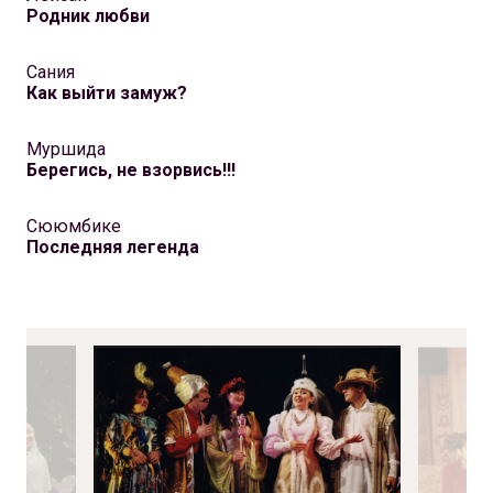
Родник любви
Сания
Как выйти замуж?
Муршида
Берегись, не взорвись!!!
Сююмбике
Последняя легенда