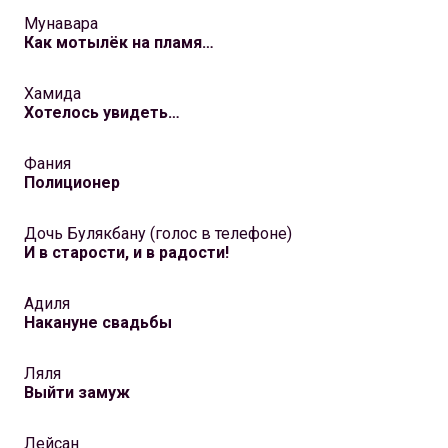
Мунавара
Как мотылёк на пламя…
Хамида
Хотелось увидеть…
Фания
Полиционер
Дочь Булякбану (голос в телефоне)
И в cтарости, и в радости!
Адиля
Накануне свадьбы
Ляля
Выйти замуж
Лейсан