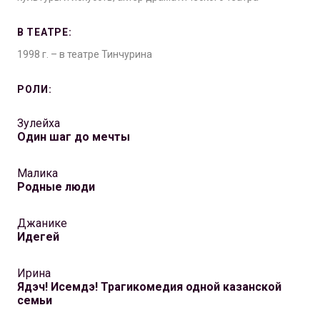
В ТЕАТРЕ:
1998 г. – в театре Тинчурина
РОЛИ:
Зулейха
Один шаг до мечты
Малика
Родные люди
Джанике
Идегей
Ирина
Ядэч! Исемдэ! Трагикомедия одной казанской
семьи