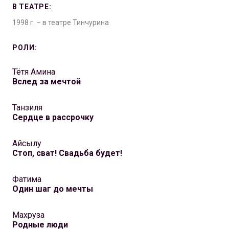
В ТЕАТРЕ:
1998 г. – в театре Тинчурина
РОЛИ:
Тётя Амина
Вслед за мечтой
Танзиля
Сердце в рассрочку
Айсылу
Стоп, сват! Свадьба будет!
Фатима
Один шаг до мечты
Махруза
Родные люди