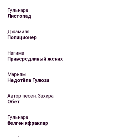
Гульнара
Листопад
Джамиля
Полиционер
Нагима
Привередливый жених
Марьям
Недотёпа Гулюза
Автор песен, Захира
Обет
Гульнара
Өзелгән яфраклар