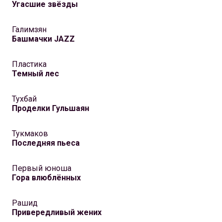
Угасшие звёзды
Галимзян
Башмачки JAZZ
Пластика
Темный лес
Тухбай
Проделки Гульшаян
Тукмаков
Последняя пьеса
Первый юноша
Гора влюблённых
Рашид
Привередливый жених