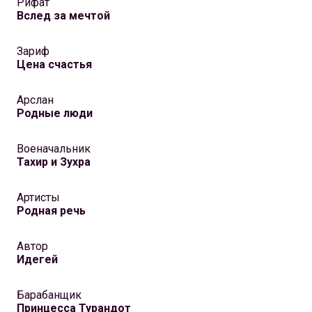
Рифат
Вслед за мечтой
Зариф
Цена счастья
Арслан
Родные люди
Военачальник
Тахир и Зухра
Артисты
Родная речь
Автор
Идегей
Барабанщик
Принцесса Турандот