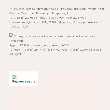
© 2010-2025 Татарский театр драмы и комедии им. К.Тинчурина. 420021,
Россия, Татарстан, Казань, ул. Татарстан, 1.
Тел.:
8(843) 293-06-38
(приемная), + 7 906 116 34 20. E-Mail:
karimkonkurs@mail.ru
.
8(843) 293-03-74
(касса). Режим работы кассы с
10:00 до 19:00.
Учредитель театра — Министерство культуры Республики
Татарстан
Адрес: 420060, г. Казань, ул.Пушкина, 66/33.
Телефон: +7 (843) 264-74-01, 264-74-02. Факс: +7 (843) 292-07-26. E-Mail:
mkrt@tatar.ru
Решаем вместе