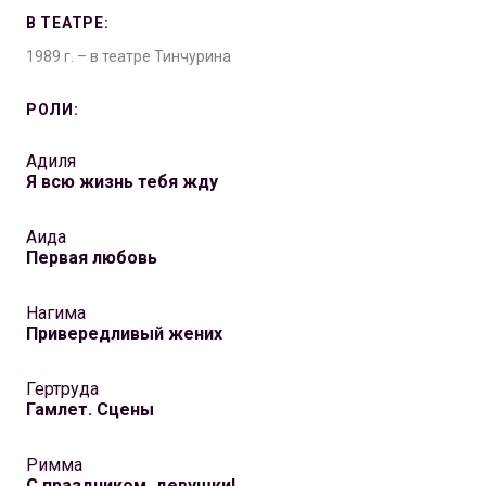
В ТЕАТРЕ:
1989 г. – в театре Тинчурина
РОЛИ:
Адиля
Я всю жизнь тебя жду
Аида
Первая любовь
Нагима
Привередливый жених
Гертруда
Гамлет. Сцены
Римма
С праздником, девушки!