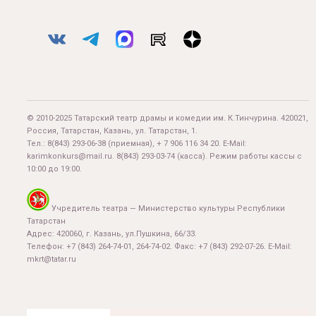
© 2010-2025 Татарский театр драмы и комедии им. К.Тинчурина. 420021,
Россия, Татарстан, Казань, ул. Татарстан, 1.
Тел.:
8(843) 293-06-38
(приемная), + 7 906 116 34 20. E-Mail:
karimkonkurs@mail.ru
.
8(843) 293-03-74
(касса). Режим работы кассы с
10:00 до 19:00.
Учредитель театра — Министерство культуры Республики
Татарстан
Адрес: 420060, г. Казань, ул.Пушкина, 66/33.
Телефон: +7 (843) 264-74-01, 264-74-02. Факс: +7 (843) 292-07-26. E-Mail:
mkrt@tatar.ru