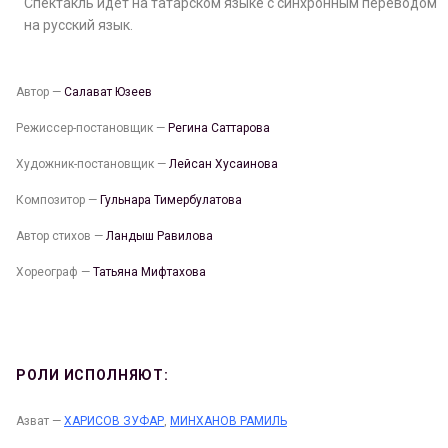
Спектакль идет на татарском языке с синхронным переводом
на русский язык.
Автор —
Салават Юзеев
Режиссер-постановщик —
Регина Саттарова
Художник-постановщик —
Лейсан Хусаинова
Композитор —
Гульнара Тимербулатова
Автор стихов —
Ландыш Равилова
Хореограф —
Татьяна Мифтахова
РОЛИ ИСПОЛНЯЮТ:
Азват —
ХАРИСОВ ЗУФАР
,
МИНХАНОВ РАМИЛЬ