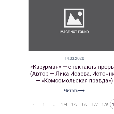
14.03.2020
«Карурман» — спектакль-прор
(Автор — Лика Исаева, Источн
— «Комсомольская правда»)
Читать⟶
Афиша
О театре
<
1
…
174
175
176
177
178
1