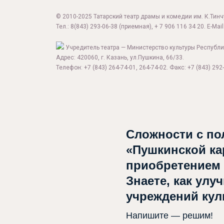
© 2010-2025 Татарский театр драмы и комедии им. К.Тинчур
Тел.:
8(843) 293-06-38
(приемная), + 7 906 116 34 20. E-Mail
Учредитель театра — Министерство культуры Республи
Адрес: 420060, г. Казань, ул.Пушкина, 66/33.
Телефон: +7 (843) 264-74-01, 264-74-02. Факс: +7 (843) 292-
Сложности с по
«Пушкинской ка
приобретением
Знаете, как улу
учреждений ку
Напишите — решим!