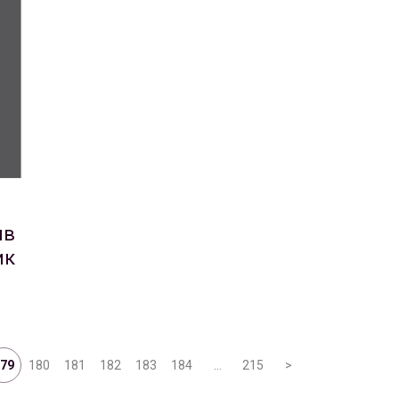
ыв
ик
79
180
181
182
183
184
…
215
>