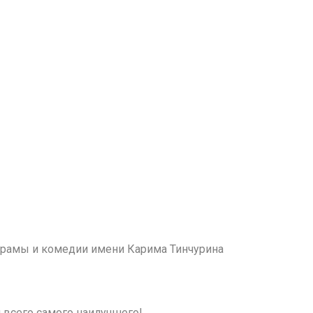
а драмы и комедии имени Карима Тинчурина
 всего самого наилучшего!