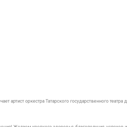
ечает артист оркестра Татарского государственного театр
ения! Желаем крепкого здоровья, благополучия, успехов и