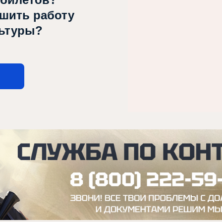
чшить работу
льтуры?