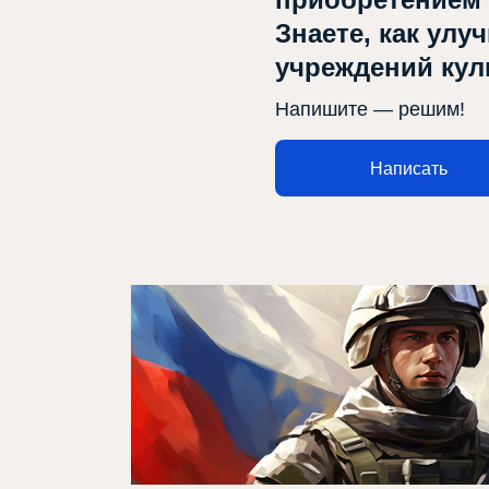
Знаете, как улу
учреждений ку
Афиша
Напишите — решим!
О театре
Написать
Новости
Репертуар
Проекты
Медиа
Контакты