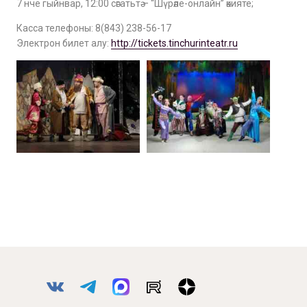
7 нче гыйнвар, 12:00 сәгатьтә – “Шүрәле-онлайн” әкияте;
Касса телефоны: 8(843) 238-56-17
Электрон билет алу:
http://tickets.tinchurinteatr.ru