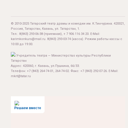
© 2010-2025 Татарский театр драмы и комедии им. К.Тинчурина. 420021,
Россия, Татарстан, Казань, ул. Татарстан, 1.
Тел.:
8(843) 293-06-38
(приемная), + 7 906 116 34 20. E-Mail:
karimkonkurs@mail.ru
.
8(843) 293-03-74
(касса). Режим работы кассы с
10:00 до 19:00.
Учредитель театра — Министерство культуры Республики
Татарстан
Адрес: 420060, г. Казань, ул.Пушкина, 66/33.
Телефон: +7 (843) 264-74-01, 264-74-02. Факс: +7 (843) 292-07-26. E-Mail:
mkrt@tatar.ru
Решаем вместе