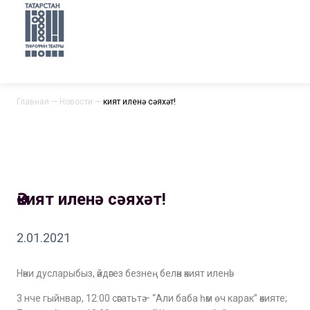
Главная
—
Новости
—
Әкият иленә сәяхәт!
Әкият иленә сәяхәт!
2.01.2021
Нәни дусларыбыз, әйдәгез безнең белән әкият иленә!
3 нче гыйнвар, 12:00 сәгатьтә – “Али баба һәм өч карак” әкияте;