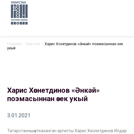
Главная
—
Новости
—
Харис Хөснетдинов «Әнкәй» поэмасыннан өзек
укый
Харис Хөснетдинов «Әнкәй»
поэмасыннан өзек укый
3.01.2021
Татарстанның атказанган артисты Харис Хөснетдинов Илдар