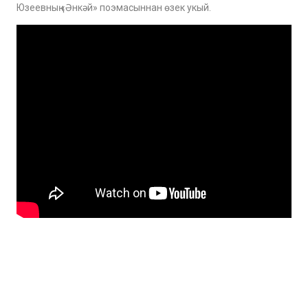
Юзеевның «Әнкәй» поэмасыннан өзек укый.