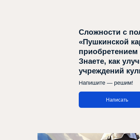
Сложности с по
«Пушкинской ка
приобретением
Афиша
Знаете, как улу
О театре
учреждений ку
Новости
Напишите — решим!
Репертуар
Написать
Проекты
Медиа
Контакты