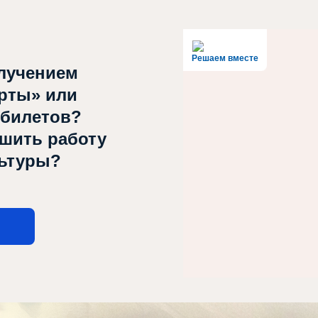
Решаем вместе
лучением
рты» или
 билетов?
чшить работу
льтуры?