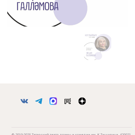
© 2010-2025 Татарский театр драмы и комедии им. К.Тинчурина. 420021,