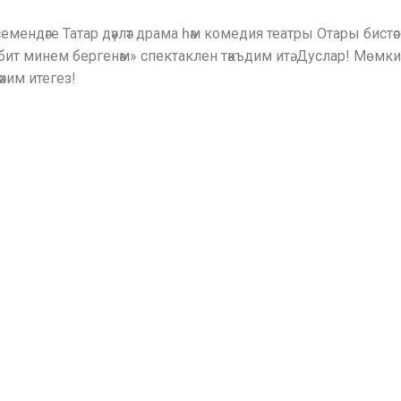
исемендәге Татар дәүләт драма һәм комедия театры Отары бистә
ит минем бергенәм» спектаклен тәкъдим итә. Дуслар! Мөм
хим итегез!