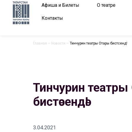
Афиша и Билеты
О театре
Контакты
Главная
—
Новости
—
Тинчурин театры Отары бистәсендә!
Тинчурин театры
бистәсендә!
3.04.2021