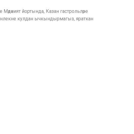
се Мәдәният йортында, Казан гастрольләре
кинлекне кулдан ычкындырмагыз, яраткан