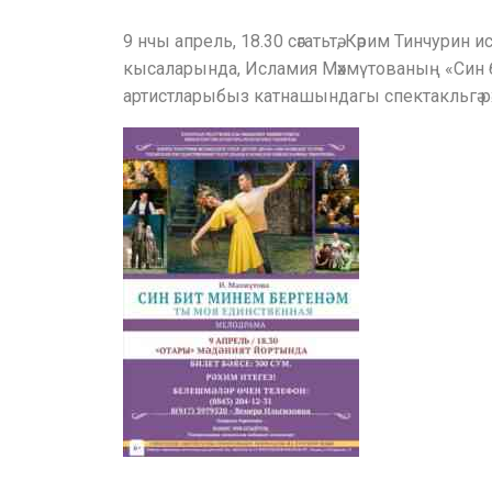
9 нчы апрель, 18.30 сәгатьтә, Кәрим Тинчурин 
кысаларында, Исламия Мәхмүтованың «Син б
артистларыбыз катнашындагы спектакльгә рә