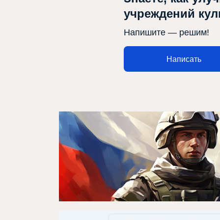
учреждений ку
Напишите — решим!
Афиша
О театре
Написать
Новости
Репертуар
Проекты
Медиа
Контакты