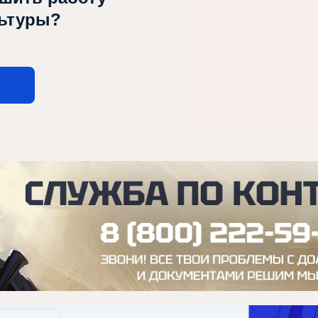
льтуры?