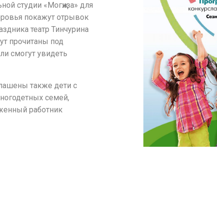
ьной студии «Могҗиза» для
оровья покажут отрывок
аздника театр Тинчурина
ут прочитаны под
ли смогут увидеть
глашены также дети с
ногодетных семей,
уженный работник