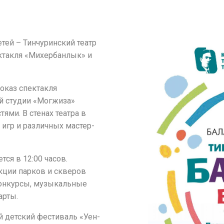
ей – Тинчуринский театр
ектакля «Михербанлык» и
показ спектакля
й студии «Могжиза»
ями. В стенах театра в
 игр и различных мастер-
тся в 12:00 часов.
ции парков и скверов
конкурсы, музыкальные
арты.
й детский фестиваль «Уен-