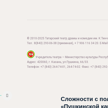
© 2010-2025 Татарский театр драмы и комедии им. К.Тинчур
Тел.:
8(843) 293-06-38
(приемная), + 7 906 116 34 20. E-Mail
Учредитель театра — Министерство культуры Респу
Адрес: 420060, г. Казань, ул.Пушкина, 66/33.
Телефон: +7 (843) 264-74-01, 264-74-02. Факс: +7 (843) 292-
Афиша
О театре
Новости
Сложности с по
Репертуар
«Пушкинской ка