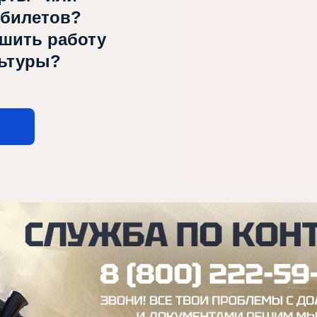
 билетов?
чшить работу
льтуры?