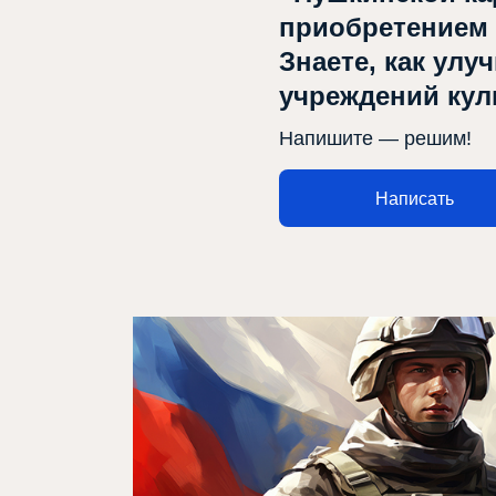
приобретением
Проекты
Знаете, как улу
Медиа
учреждений ку
Контакты
Напишите — решим!
Написать