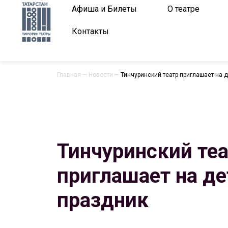
Афиша и Билеты
О театре
Контакты
Главная
—
Новости
—
Тинчуринский театр приглашает на 
Тинчуринский те
приглашает на д
праздник