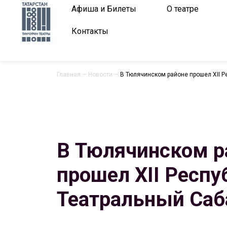
Афиша и Билеты
О театре
Контакты
Главная
—
Новости
—
В Тюлячинском районе прошел XII Р
В Тюлячинском р
прошел XII Респ
Театральный Саба