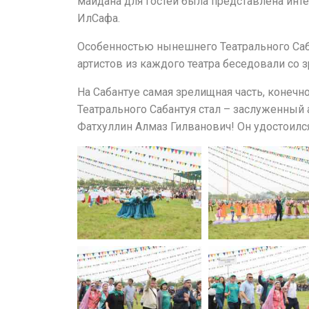
майдана для гостей была представлена инте
ИлСафа.
Особенностью нынешнего Театрального Сабан
артистов из каждого театра беседовали со 
На Сабантуе самая зрелищная часть, конечн
Театрального Сабантуя стал – заслуженный а
Фатхуллин Алмаз Гилванович! Он удостоилс