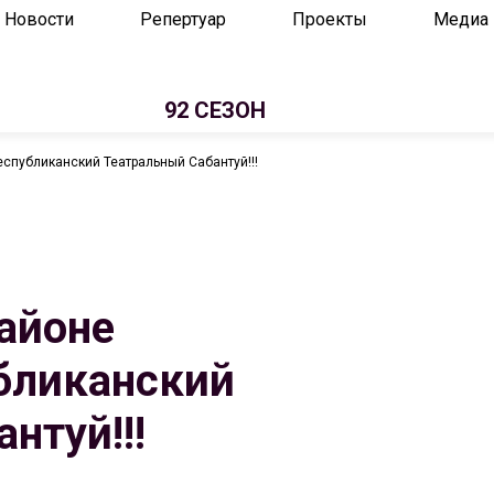
Новости
Репертуар
Проекты
Медиа
92 СЕЗОН
еспубликанский Театральный Сабантуй!!!
айоне
убликанский
нтуй!!!