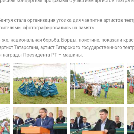
ресная концертная программа с участием артистов театра 
туя стала организация уголка для чаепитие артистов театр
зрителями, сфотографировались на память.
о же, национальная борьба. Борцы, поистине, показали кр
ртист Татарстана, артист Татарского государственного теа
я награды Президента РТ – машины.