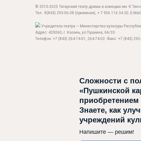
© 2010-2025 Татарский театр драмы и комедии им. К.Тинчур
Тел.:
8(843) 293-06-38
(приемная), + 7 906 116 34 20. E-Mail
Учредитель театра — Министерство культуры Республи
Адрес: 420060, г. Казань, ул.Пушкина, 66/33.
Телефон: +7 (843) 264-74-01, 264-74-02. Факс: +7 (843) 292-
Сложности с по
«Пушкинской ка
приобретением
Знаете, как улу
учреждений ку
Напишите — решим!