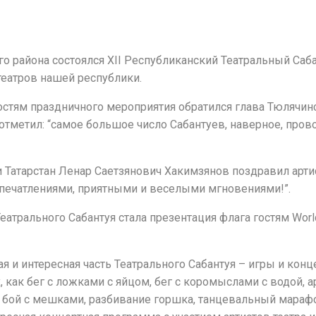
го района состоялся XII Республиканский Театральный Саба
театров нашей республики.
остям праздничного мероприятия обратился глава Тюлячи
отметил: “самое большое число Сабантуев, наверное, прово
Татарстан Ленар Саетзянович Хакимзянов поздравил артист
впечатлениями, приятными и веселыми мгновениями!”.
рального Сабантуя стала презентация флага гостям World
я и интересная часть Театрального Сабантуя – игры и конц
х, как бег с ложками с яйцом, бег с коромыслами с водой, а
, бой с мешками, разбивание горшка, танцевальный марафо