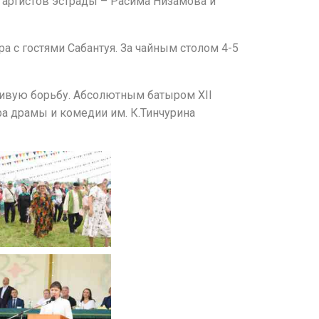
и артистов эстрады – Расима Низамова и
а с гостями Сабантуя. За чайным столом 4-5
асивую борьбу. Абсолютным батыром XII
тра драмы и комедии им. К.Тинчурина