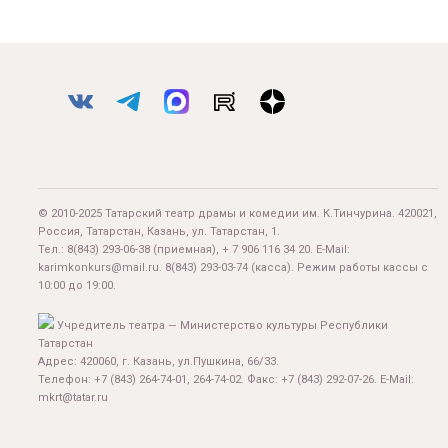
© 2010-2025 Татарский театр драмы и комедии им. К.Тинчурина. 420021,
Россия, Татарстан, Казань, ул. Татарстан, 1.
Тел.:
8(843) 293-06-38
(приемная), + 7 906 116 34 20. E-Mail:
karimkonkurs@mail.ru
.
8(843) 293-03-74
(касса). Режим работы кассы с
10:00 до 19:00.
Учредитель театра — Министерство культуры Республики
Татарстан
Адрес: 420060, г. Казань, ул.Пушкина, 66/33.
Телефон: +7 (843) 264-74-01, 264-74-02. Факс: +7 (843) 292-07-26. E-Mail:
mkrt@tatar.ru