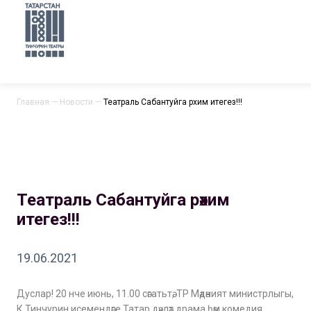
Главная
—
Новости
—
Театраль Сабантуйга рәхим итегез!!!
Театраль Сабантуйга рәхим
итегез!!!
19.06.2021
Дуслар! 20 нче июнь, 11.00 сәгатьтә, ТР Мәдәният министрлыгы,
К.Тинчурин исемендәге Татар дәүләт драма һәм комедия