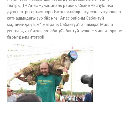
театры, ТР Апас муниципаль районы Сезне Республика
дәүләт театры артистлары һәм хезмәткәрләре, күпсанлы кунаклар
катнашындагы зур бәйрәмгә — Апас районы Сабантуй
мәйданында үтәчәк “Театраль Сабантуй”га чакыра! Милли
уенлы, җыр-биюле һәм, әлбәттә, Сабантуй күрке – милли көрәшле
бәйрәмгә рәхим итегез!!!