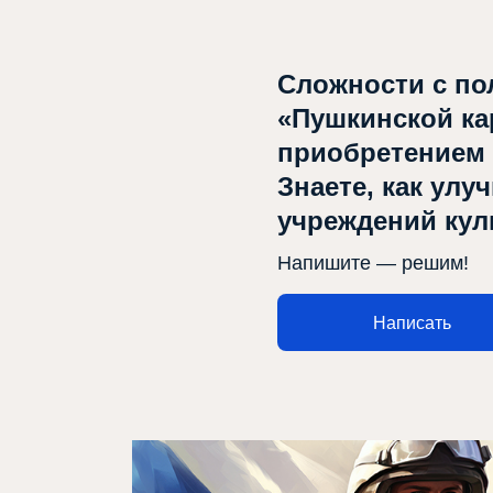
Сложности с по
«Пушкинской ка
приобретением
Знаете, как улу
учреждений ку
Напишите — решим!
Написать
Афиша
О театре