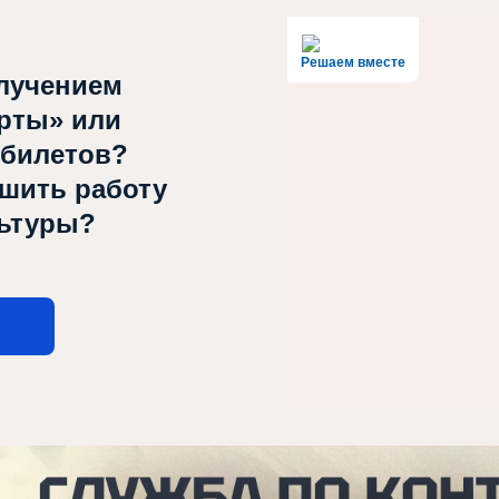
Решаем вместе
лучением
рты» или
 билетов?
чшить работу
льтуры?