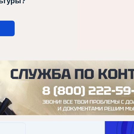
льтуры?