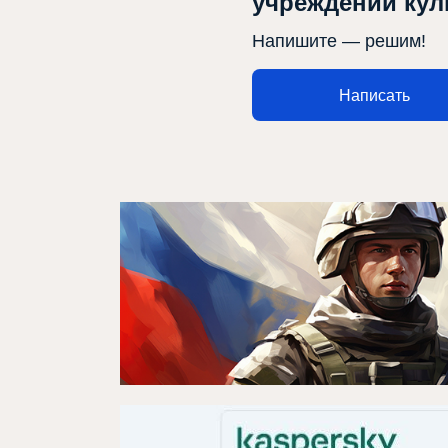
учреждений ку
Напишите — решим!
Афиша
О театре
Написать
Новости
Репертуар
Проекты
Медиа
Контакты