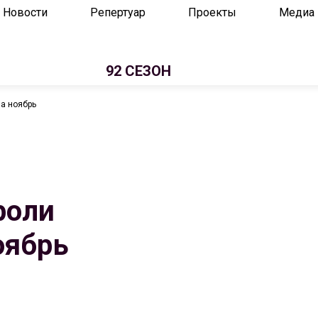
Новости
Репертуар
Проекты
Медиа
92 СЕЗОН
а ноябрь
роли
оябрь