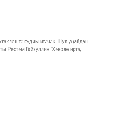
ектаклен тәкъдим итәчәк. Шул уңайдан,
ы Рөстәм Гайзуллин “Хәерле иртә,