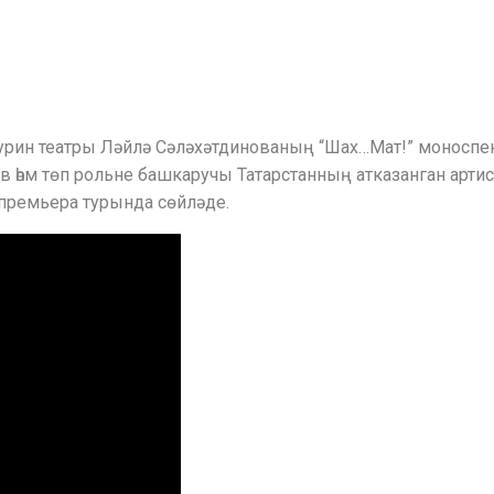
Тинчурин театры Ләйлә Сәләхәтдинованың “Шах…Мат!” моносп
һәм төп рольне башкаручы Татарстанның атказанган артист
 премьера турында сөйләде.