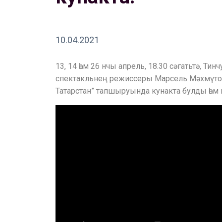
10.04.2021
13, 14 һәм 26 нчы апрель, 18.30 сәгатьтә, 
спектакльнең режиссеры Марсель Мәхмүтов 
Татарстан” тапшыруында кунакта булды һәм