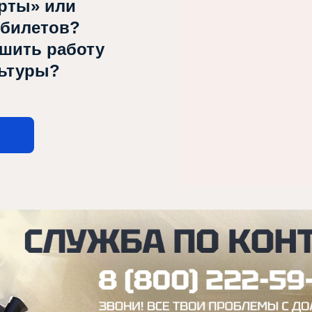
рты» или
 билетов?
чшить работу
льтуры?