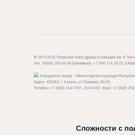
© 2010-2025 Татарский театр драмы и комедии им. К.Тинчур
Тел.:
8(843) 293-06-38
(приемная), + 7 906 116 34 20. E-Mail
Учредитель театра — Министерство культуры Республи
Адрес: 420060, г. Казань, ул.Пушкина, 66/33.
Телефон: +7 (843) 264-74-01, 264-74-02. Факс: +7 (843) 292-
Сложности с по