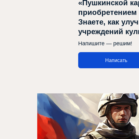
«Пушкинской ка
приобретением
Знаете, как улу
учреждений ку
Афиша
Напишите — решим!
О театре
Новости
Написать
Репертуар
Проекты
Медиа
Контакты