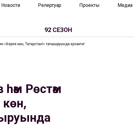
Новости
Репертуар
Проекты
Медиа
92 СЕЗОН
ин «Хәерле көн, Татарстан!» тапшыруында кунакта!
 һәм Рөстәм
 көн,
шыруында