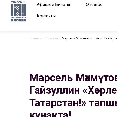
Афиша и Билеты
О театре
Контакты
Главная
—
Новости
—
Марсель Мәхмүтов һәм Рөстәм Гайзулл
Марсель Мәхмүтов
Гайзуллин «Хәерле
Татарстан!» тап
кунакта!