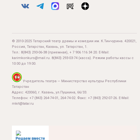
© 2010-2025 Татарский театр драмы и комедии им. К.Тинчурина. 420021,
Россия, Татарстан, Казань, ул. Татарстан, 1.
Тел.:
8(843) 293-06-38
(приемная), + 7 906 116 34 20. E-Mail:
karimkonkurs@mail.ru
.
8(843) 293-03-74
(касса). Режим работы кассы с
10:00 до 19:00.
Учредитель театра — Министерство культуры Республики
Татарстан
Адрес: 420060, г. Казань, ул.Пушкина, 66/33.
Телефон: +7 (843) 264-74-01, 264-74-02. Факс: +7 (843) 292-07-26. E-Mail:
mkrt@tatar.ru
Решаем вместе