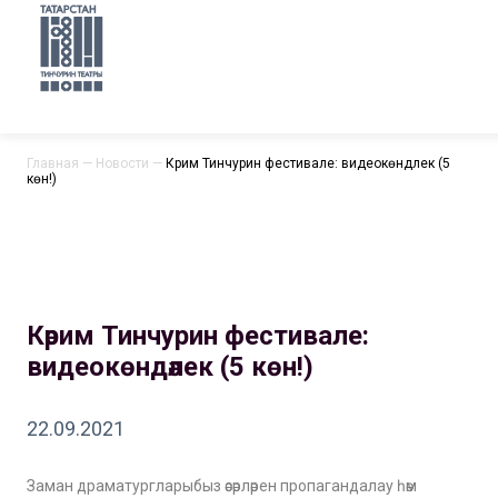
Главная
—
Новости
—
Кәрим Тинчурин фестивале: видеокөндәлек (5
көн!)
Кәрим Тинчурин фестивале:
видеокөндәлек (5 көн!)
22.09.2021
Заман драматургларыбыз әсәрләрен пропагандалау һәм