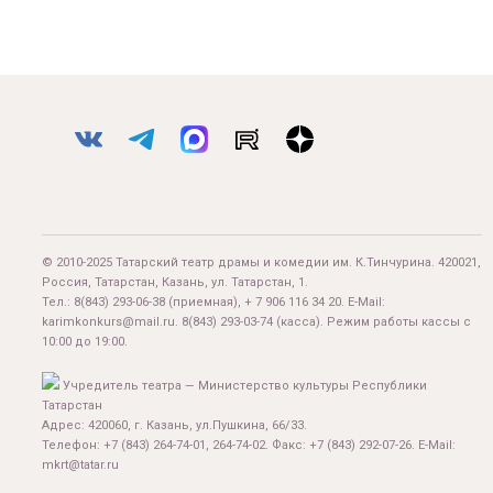
© 2010-2025 Татарский театр драмы и комедии им. К.Тинчурина. 420021,
Россия, Татарстан, Казань, ул. Татарстан, 1.
Тел.:
8(843) 293-06-38
(приемная), + 7 906 116 34 20. E-Mail:
karimkonkurs@mail.ru
.
8(843) 293-03-74
(касса). Режим работы кассы с
10:00 до 19:00.
Учредитель театра — Министерство культуры Республики
Татарстан
Адрес: 420060, г. Казань, ул.Пушкина, 66/33.
Телефон: +7 (843) 264-74-01, 264-74-02. Факс: +7 (843) 292-07-26. E-Mail:
mkrt@tatar.ru