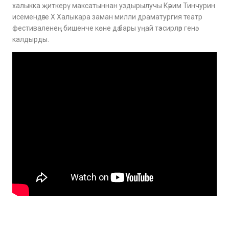
халыкка җиткерү максатыннан уздырылучы Кәрим Тинчурин
исемендәге Х Халыкара заман милли драматургия театр
фестиваленең бишенче көне дә бары уңай тәэсирләр генә
калдырды.