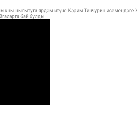
лыкны ныгытуга ярдәм итүче Кәрим Тинчурин исемендәге Х
ыйгаларга бай булды.