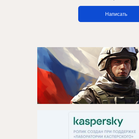
Афиша
Написать
О театре
Новости
Репертуар
Проекты
Медиа
Контакты