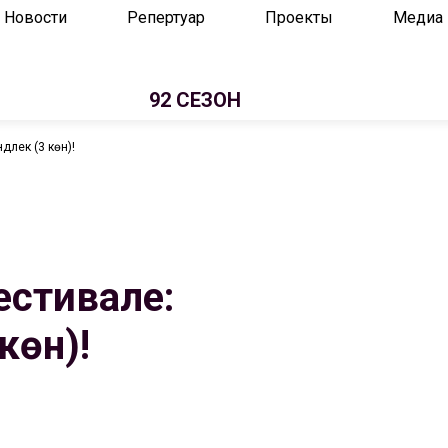
Новости
Репертуар
Проекты
Медиа
92 СЕЗОН
әлек (3 көн)!
естивале:
көн)!