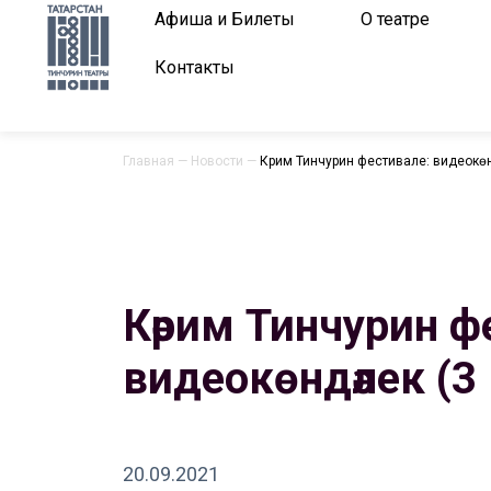
Афиша и Билеты
О театре
Контакты
Главная
—
Новости
—
Кәрим Тинчурин фестивале: видеокөнд
Кәрим Тинчурин ф
видеокөндәлек (3 
20.09.2021