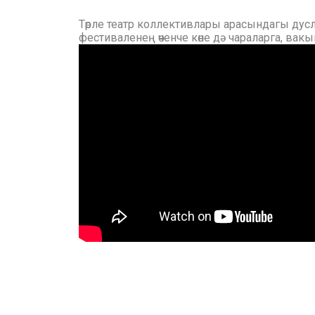
Төрле театр коллективлары арасындагы дус
фестиваленең өченче көне дә чараларга, вак