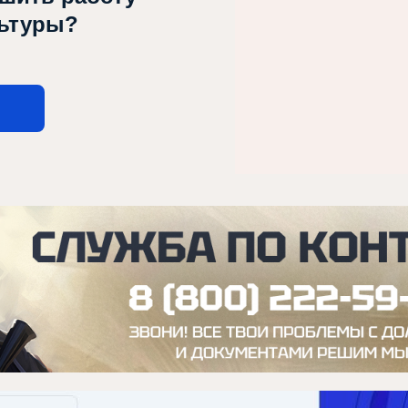
льтуры?