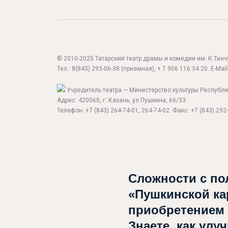
© 2010-2025 Татарский театр драмы и комедии им. К.Тинчур
Тел.:
8(843) 293-06-38
(приемная), + 7 906 116 34 20. E-Mail
Учредитель театра — Министерство культуры Республи
Адрес: 420060, г. Казань, ул.Пушкина, 66/33.
Телефон: +7 (843) 264-74-01, 264-74-02. Факс: +7 (843) 292-
Афиша
О театре
Сложности с по
Новости
«Пушкинской ка
Репертуар
приобретением
Знаете, как улу