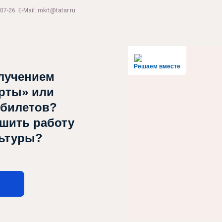
07-26. E-Mail: mkrt@tatar.ru
Решаем вместе
лучением
рты» или
 билетов?
чшить работу
льтуры?