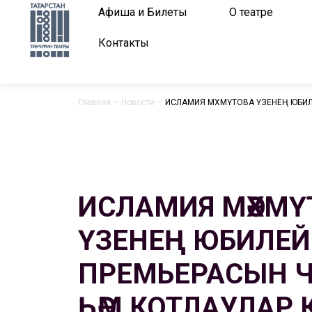
Афиша и Билеты
О театре
Контакты
Главная
—
Новости
—
ИСЛАМИЯ МӘХМҮТОВА ҮЗЕНЕҢ ЮБИЛЕ
ИСЛАМИЯ МӘХМҮ
ҮЗЕНЕҢ ЮБИЛЕЙ
ПРЕМЬЕРАСЫН 
ҺӘМ КОТЛАУЛАР 