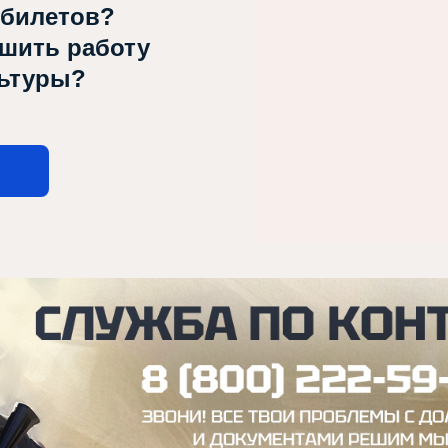
 билетов?
чшить работу
льтуры?