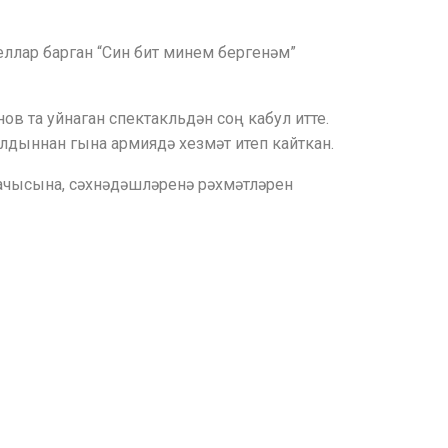
ллар барган “Син бит минем бергенәм”
в та уйнаган спектакльдән соң кабул итте.
лдыннан гына армиядә хезмәт итеп кайткан.
шачысына, сәхнәдәшләренә рәхмәтләрен