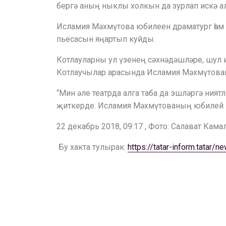
бергә аның ныклы холкын да зурлап искә а
Исламия Мәхмүтова юбилеен драматург һәм 
пьесасын яңартып куйды.
Котлауларны ул үзенең сәхнәдәшләре, шул и
Котлаучылар арасында Исламия Мәхмүтованы
“Мин әле театрда алга таба да эшләргә ния
җиткерде. Исламия Мәхмүтованың юбилей к
22 декабрь 2018, 09:17 , Фото: Салават Кам
Бу хакта тулырак:
https://tatar-inform.tatar