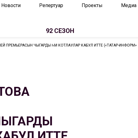
Новости
Репертуар
Проекты
Медиа
92 СЕЗОН
Й ПРЕМЬЕРАСЫН ЧЫГАРДЫ ҺӘМ КОТЛАУЛАР КАБУЛ ИТТЕ («ТАТАР-ИНФОРМ» 22.
ТОВА
ЧЫГАРДЫ
КАБУЛ ИТТЕ