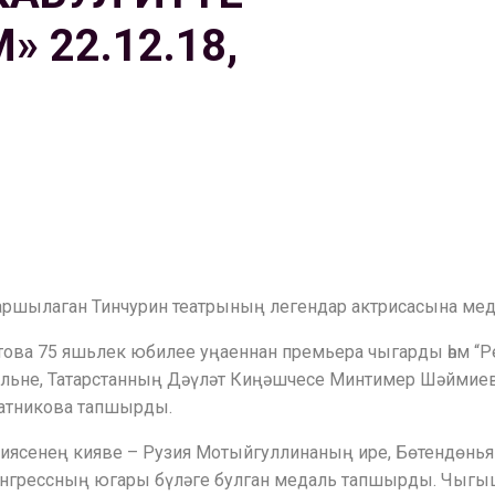
 22.12.18,
аршылаган Тинчурин театрының легендар актрисасына медал
това 75 яшьлек юбилее уңаеннан премьера чыгарды һәм “
альне, Татарстанның Дәүләт Киңәшчесе Минтимер Шәймиев
атникова тапшырды.
иясенең кияве – Рузия Мотыйгуллинаның ире, Бөтендөнья
Конгрессның югары бүләге булган медаль тапшырды. Чыгы