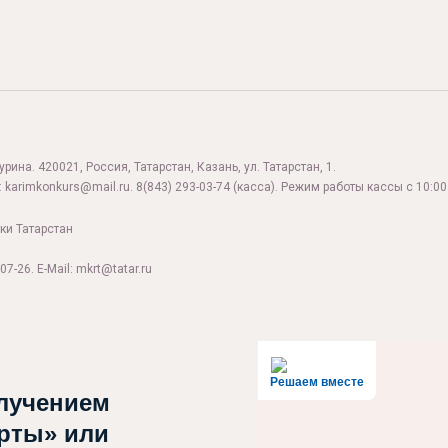
ина. 420021, Россия, Татарстан, Казань, ул. Татарстан, 1.
:
karimkonkurs@mail.ru
.
8(843) 293-03-74
(касса). Режим работы кассы с 10:00 
ки Татарстан
07-26. E-Mail: mkrt@tatar.ru
Решаем вместе
лучением
рты» или