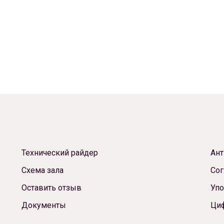
Технический райдер
Ант
Схема зала
Сог
Оставить отзыв
Упо
Документы
Ци