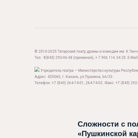
© 2010-2025 Татарский театр драмы и комедии им. К.Тинчур
Тел.:
8(843) 293-06-38
(приемная), + 7 906 116 34 20. E-Mail
Учредитель театра — Министерство культуры Республи
Адрес: 420060, г. Казань, ул.Пушкина, 66/33.
Телефон: +7 (843) 264-74-01, 264-74-02. Факс: +7 (843) 292-
Афиша
О театре
Новости
Сложности с по
«Пушкинской ка
Репертуар