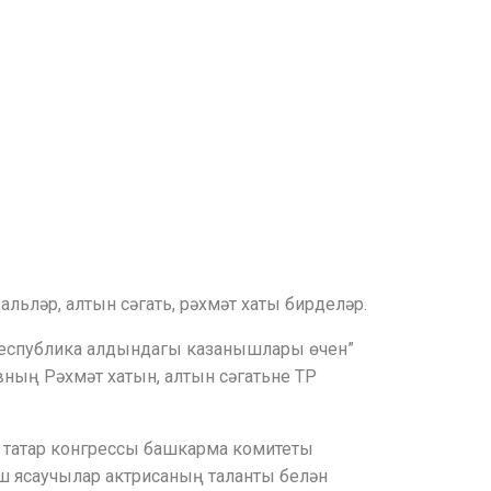
ьләр, алтын сәгать, рәхмәт хаты бирделәр.
Республика алдындагы казанышлары өчен”
ның Рәхмәт хатын, алтын сәгатьне ТР
 татар конгрессы башкарма комитеты
ш ясаучылар актрисаның таланты белән