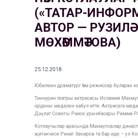
(«ТАТАР-ИНФОРМ»
АВТОР — РУЗИЛӘ
МӨХӘММӘТОВА)
25.12.2018
Юбилеен драматург һәм режиссер буларак к
Тинчурин театры актрисасы Исламия Мәхмү
ордены медален кабул итте. Актрисага мед
Дәүләт Советы Рәисе урынбасары Римма Р
Котлаучылар арасында Мәхмүтовлар династ
җитәкчесе Ринат Закиров та бар иде – ул 