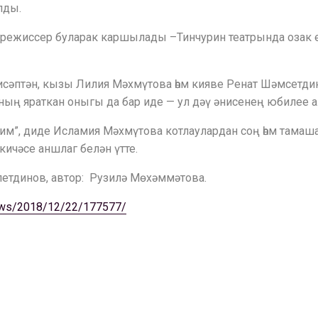
лды.
режиссер буларак каршылады –Тинчурин театрында озак е
сәптән, кызы Лилия Мәхмүтова һәм кияве Ренат Шәмсетдино
ң яраткан оныгы да бар иде — ул дәү әнисенең юбилее а
тлим”, диде Исламия Мәхмүтова котлаулардан соң һәм тама
ичәсе аншлаг белән үтте.
алетдинов, автор: Рузилә Мөхәммәтова.
/news/2018/12/22/177577/