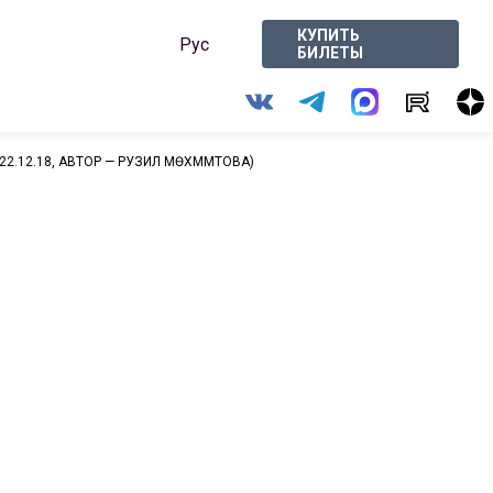
КУПИТЬ
Рус
БИЛЕТЫ
12.18, АВТОР — РУЗИЛӘ МӨХӘММӘТОВА)