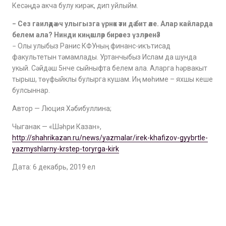
Кесәңдә акча булу кирәк, дип уйлыйм.
− Сез гаиләдә өч улыгызга үрнәк әти дә бит әле. Алар кайларда
белем ала? Нинди киңәшләр бирәсез үзләренә?
− Олы улыбыз Ранис КФУның финанс-икътисад
факультетын тәмамлады. Уртанчыбыз Ислам да шунда
укый. Сәйдәш 5нче сыйныфта белем ала. Аларга һәрвакыт
тырыш, төүфыйклы булырга кушам. Иң мөһиме – яхшы кеше
булсыннар.
Автор — Люция Хәбибуллина;
Чыганак — «Шәһри Казан»,
http://shahrikazan.ru/news/yazmalar/irek-khafizov-gyybrtle-
yazmyshlarny-krstep-toryrga-kirk
Дата: 6 декабрь, 2019 ел