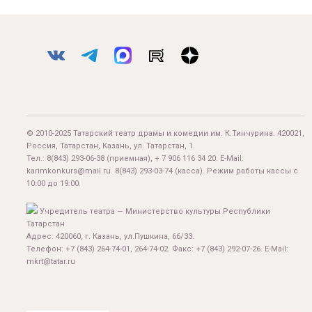
© 2010-2025 Татарский театр драмы и комедии им. К.Тинчурина. 420021,
Россия, Татарстан, Казань, ул. Татарстан, 1.
Тел.:
8(843) 293-06-38
(приемная), + 7 906 116 34 20. E-Mail:
karimkonkurs@mail.ru
.
8(843) 293-03-74
(касса). Режим работы кассы с
10:00 до 19:00.
Учредитель театра — Министерство культуры Республики
Татарстан
Адрес: 420060, г. Казань, ул.Пушкина, 66/33.
Телефон: +7 (843) 264-74-01, 264-74-02. Факс: +7 (843) 292-07-26. E-Mail:
mkrt@tatar.ru