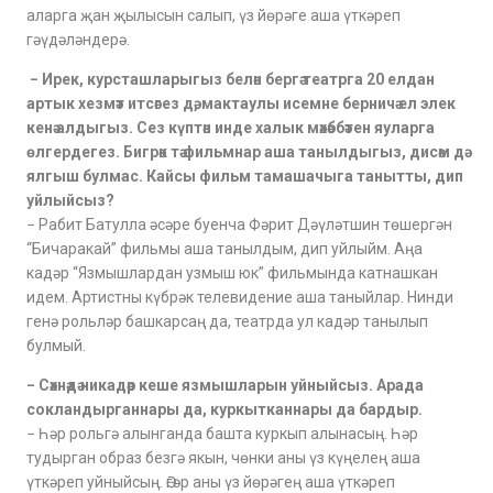
аларга җан җылысын салып, үз йөрәге аша үткәреп
гәүдәләндерә.
− Ирек, курсташларыгыз белән бергә театрга 20 елдан
артык хезмәт итсәгез дә, мактаулы исемне берничә ел элек
кенә алдыгыз. Сез күптән инде халык мәхәббәтен яуларга
өлгердегез. Бигрәк тә фильмнар аша танылдыгыз, дисәм дә
ялгыш булмас. Кайсы фильм тамашачыга танытты, дип
уйлыйсыз?
− Рабит Батулла әсәре буенча Фәрит Дәүләтшин төшергән
“Бичаракай” фильмы аша танылдым, дип уйлыйм. Аңа
кадәр “Язмышлардан узмыш юк” фильмында катнашкан
идем. Артистны күбрәк телевидение аша таныйлар. Нинди
генә рольләр башкарсаң да, театрда ул кадәр танылып
булмый.
− Сәхнәдә никадәр кеше язмышларын уйныйсыз. Арада
сокландырганнары да, куркытканнары да бардыр.
− Һәр рольгә алынганда башта куркып алынасың. Һәр
тудырган образ безгә якын, чөнки аны үз күңелең аша
үткәреп уйныйсың. Әгәр аны үз йөрәгең аша үткәреп