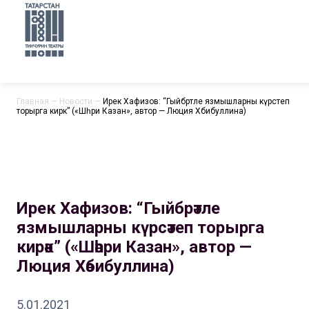
Главная
—
Новости
—
Ирек Хафизов: “Гыйбрәтле язмышларны күрсәтеп
торырга кирәк” («Шәһри Казан», автор — Люция Хәбибуллина)
Ирек Хафизов: “Гыйбрәтле
язмышларны күрсәтеп торырга
кирәк” («Шәһри Казан», автор —
Люция Хәбибуллина)
5.01.2021