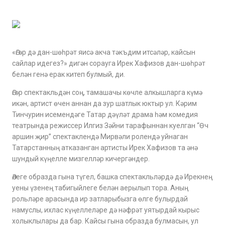
«Әгәр дә дан-шөһрәт яисә акча тәкъдим итсәләр, кайсын
сайлар идегез?» дигән сорауга Ирек Хафизов дан-шөһрәт
белән генә ерак китеп булмый, ди.
Әгәр спектакльдән соң, тамашачы көчле алкышларга күмә
икән, артист өчен аннан да зур шатлык юктыр ул. Кәрим
Тинчурин исемендәге Татар дәүләт драма һәм комедия
театрында режиссер Илгиз Зәйни тарафыннан куелган “Өч
аршин җир” спектаклендә Мирвәли ролендә уйнаган
Татарстанның атказанган артисты Ирек Хафизов та әнә
шундый күңелле мизгелләр кичергәндер.
Әлеге образда гына түгел, башка спектакльләрдә дә Ирекнең
уены үзенең табигыйлеге белән аерылып тора. Аның
рольләре арасында ир затларыбызга өлге булырдай
намуслы, ихлас күңеллеләре дә нәфрәт уятырдай кырыс
холыклылары да бар. Кайсы гына образда булмасын, ул