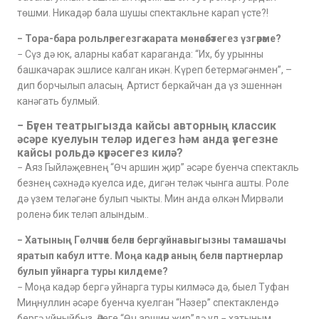
төшми. Никадәр бала шушы спектакльне карап үсте?!
− Тора-бара рольләрегезгә карата мөнәсәбәтегез үзгәрәме?
− Сүз дә юк, аларны кабат караганда: “Их, бу урынны
башкачарак эшлисе калган икән. Күреп бетермәгәнмен”, –
дип борчылып аласың. Артист беркайчан да үз эшеннән
канәгать булмый.
− Бүген театрыгызда кайсы авторның классик
әсәре куелуын теләр идегез һәм анда үзегезне
кайсы рольдә күрәсегез килә?
− Аяз Гыйләҗевнең “Өч аршин җир” әсәре буенча спектакль
безнең сәхнәдә куелса иде, дигән теләк чынга ашты. Роле
дә үзем теләгәне булып чыкты. Мин анда өлкән Мирвәли
роленә бик теләп алындым..
− Хатының Гөлчәчәк белән бергә уйнавыгызны тамашачы
яратып кабул итте. Моңа кадәр аның белән партнерлар
булып уйнарга туры килдеме?
− Моңа кадәр бергә уйнарга туры килмәсә дә, быел Туфан
Миңнуллин әсәре буенча куелган “Нәзер” спектаклендә
бергә уйныйбыз. Әлеге “Өч аршин җир”дә ул − хатыным