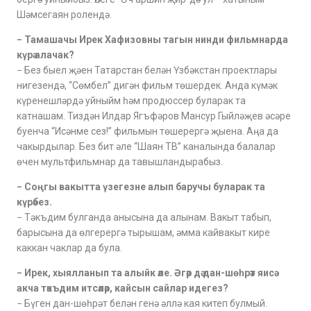
Шәмсегаян ролендә.
− Тамашачы Ирек Хафизовны тагын нинди фильмнарда
күрә алачак?
− Без быел җәен Татарстан белән Үзбәкстан проектлары
нигезендә, “Сөмбел” дигән фильм төшердек. Анда күмәк
күренешләрдә уйныйм һәм продюссер буларак та
катнашам. Тиздән Илдар Ягъфәров Мансур Гыйләҗев әсәре
буенча “Исәнме сез!” фильмын төшерергә җыена. Аңа да
чакырдылар. Без бит әле “Шаян ТВ” каналында балалар
өчен мультфильмнар да тавышландырабыз.
− Соңгы вакытта үзегезне алып баручы буларак та
күрәбез.
− Тәкъдим булганда анысына да алынам. Вакыт табып,
барысына да өлгерергә тырышам, әмма кайвакыт кире
каккан чаклар да була.
− Ирек, хыялланып та алыйк әле. Әгәр дә дан-шөһрәт яисә
акча тәкъдим итсәләр, кайсын сайлар идегез?
− Бүген дан-шөһрәт белән генә әллә кая китеп булмый.