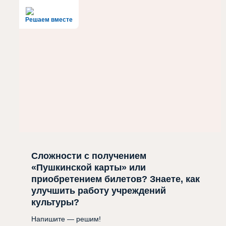
Решаем вместе
Сложности с получением
«Пушкинской карты» или
приобретением билетов? Знаете, как
улучшить работу учреждений
культуры?
Напишите — решим!