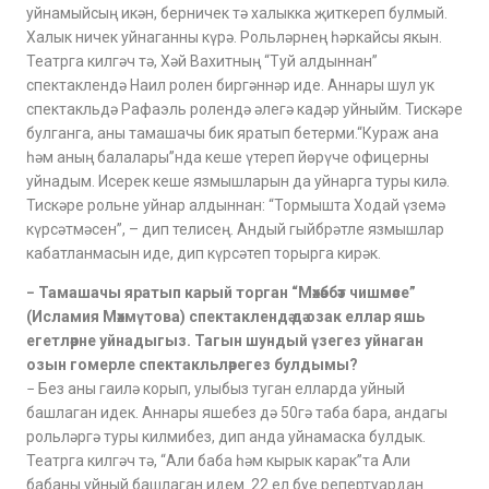
уйнамыйсың икән, берничек тә халыкка җиткереп булмый.
Халык ничек уйнаганны күрә. Рольләрнең һәркайсы якын.
Театрга килгәч тә, Хәй Вахитның “Туй алдыннан”
спектаклендә Наил ролен биргәннәр иде. Аннары шул ук
спектакльдә Рафаэль ролендә әлегә кадәр уйныйм. Тискәре
булганга, аны тамашачы бик яратып бетерми.“Кураж ана
һәм аның балалары”нда кеше үтереп йөрүче офицерны
уйнадым. Исерек кеше язмышларын да уйнарга туры килә.
Тискәре рольне уйнар алдыннан: “Тормышта Ходай үземә
күрсәтмәсен”, – дип телисең. Андый гыйбрәтле язмышлар
кабатланмасын иде, дип күрсәтеп торырга кирәк.
− Тамашачы яратып карый торган “Мәхәббәт чишмәсе”
(Исламия Мәхмүтова) спектаклендә дә озак еллар яшь
егетләрне уйнадыгыз. Тагын шундый үзегез уйнаган
озын гомерле спектакльләрегез булдымы?
− Без аны гаилә корып, улыбыз туган елларда уйный
башлаган идек. Аннары яшебез дә 50гә таба бара, андагы
рольләргә туры килмибез, дип анда уйнамаска булдык.
Театрга килгәч тә, “Али баба һәм кырык карак”та Али
бабаны уйный башлаган идем. 22 ел буе репертуардан