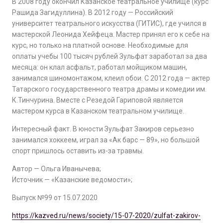
В 2008 году окончил Казанское театральное училище (курс
Рашида Загидуллина). В 2012 году — Российский
университет театрального искусства (ГИТИС), где учился в
мастерской Леонида Хейфеца. Мастер принял его к себе на
курс, но только на платной основе. Необходимые для
оплаты учебы 100 тысяч рублей Зульфат заработал за два
месяца: он клал асфальт, работал мойщиком машин,
занимался шиномонтажом, клеил обои. С 2012 года — актер
Татарского государственного театра драмы и комедии им.
К.Тинчурина. Вместе с Резедой Гариповой является
мастером курса в Казанском театральном училище.
Интересный факт. В юности Зульфат Закиров серьезно
занимался хоккеем, играл за «Ак барс — 89», но большой
спорт пришлось оставить из-за травмы.
Автор — Ольга Иванычева;
Источник — «Казанские ведомости»;
Выпуск №99 от 15.07.2020
https://kazved.ru/news/society/15-07-2020/zulfat-zakirov-