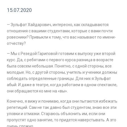
15.07.2020
— Зульфат Хайдарович, интересно, как складываются
отношения с вашими студентами, которые с вами почти
ровесники? Привыкли к тому, что вас называют по имени-
отчеству?
— Мы с Резедой Гариповой готовим к выпуску уже второй
курс. Да, с ребятами с первого курса разница в возрасте
была совсем небольшая. Понятно, с одной стороны, все
молодые. Но, с другой стороны, учитель и ученики должны
соблюдать определенные границы. Для них я Зульфат
абый. И даже в театре, когда работаем в одном спектакле,
они обращаются ко мне на «вы».
Конечно, я вижу и понимаю, когда они пытаются избежать
репетиций. Сам не так давно был студентом, знаю все эти
уловки и отмазки. Стараюсь объяснить им, если они
пропустят одно занятие, то придется наверстывать. А это
очень сложно.