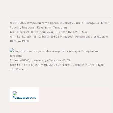
© 2010-2025 Татарский театр драмы и комедии им. К.Тинчурина. 420021,
Россия, Татарстан, Казань, ул. Татарстан, 1.
Тел.:
8(843) 293-06-38
(приемная), + 7 906 116 34 20. E-Mail:
karimkonkurs@mail.ru
.
8(843) 293-03-74
(касса). Режим работы кассы с
10:00 до 19:00.
Учредитель театра — Министерство культуры Республики
Татарстан
Адрес: 420060, г. Казань, ул.Пушкина, 66/33.
Телефон: +7 (843) 264-74-01, 264-74-02. Факс: +7 (843) 292-07-26. E-Mail:
mkrt@tatar.ru
Решаем вместе