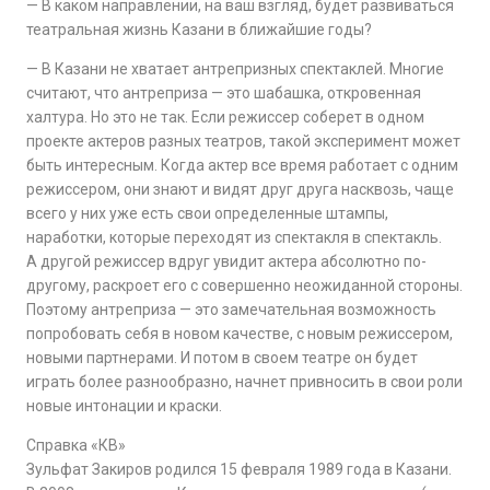
— В каком направлении, на ваш взгляд, будет развиваться
театральная жизнь Казани в ближайшие годы?
— В Казани не хватает антрепризных спектаклей. Многие
считают, что антреприза — это шабашка, откровенная
халтура. Но это не так. Если режиссер соберет в одном
проекте актеров разных театров, такой эксперимент может
быть интересным. Когда актер все время работает с одним
режиссером, они знают и видят друг друга насквозь, чаще
всего у них уже есть свои определенные штампы,
наработки, которые переходят из спектакля в спектакль.
А другой режиссер вдруг увидит актера абсолютно по-
другому, раскроет его с совершенно неожиданной стороны.
Поэтому антреприза — это замечательная возможность
попробовать себя в новом качестве, с новым режиссером,
новыми партнерами. И потом в своем театре он будет
играть более разнообразно, начнет привносить в свои роли
новые интонации и краски.
Справка «КВ»
Зульфат Закиров родился 15 февраля 1989 года в Казани.