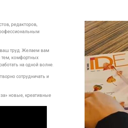
тов, редакторов,
 профессиональным
ваш труд. Желаем вам
 тем, комфортных
аботать на одной волне.
творно сотрудничать и
 «за» новые, креативные