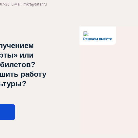
07-26. E-Mail: mkrt@tatar.ru
Решаем вместе
лучением
рты» или
 билетов?
чшить работу
льтуры?