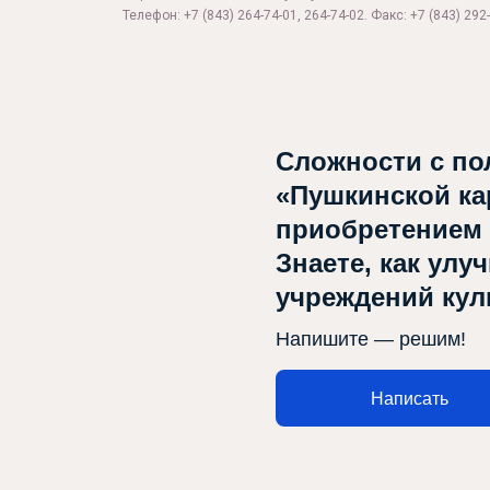
Телефон: +7 (843) 264-74-01, 264-74-02. Факс: +7 (843) 292-
Сложности с по
«Пушкинской ка
Афиша
приобретением
О театре
Знаете, как улу
Новости
учреждений ку
Репертуар
Напишите — решим!
Проекты
Написать
Медиа
Контакты