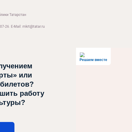
блики Татарстан
07-26. E-Mail: mkrt@tatar.ru
Решаем вместе
лучением
рты» или
 билетов?
чшить работу
льтуры?