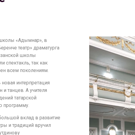
 школы «Адымнар», в
Беренче театр» драматурга
казанской школы
 спектакль, так как
сен всем поколениям.
ь новая интерпретация
 и танцев. А учителя
дений татарской
ю программу.
 большой вклад в развитие
туры и традиций вручил
утдинову