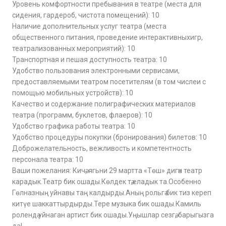
Уровень комфортности пребывания в театре (места для
сидения, гардероб, чистота помещений): 10
Наличие дополнительных услуг театра (места
общественного питания, проведение интерактивныхигр,
театрализованных мероприятий): 10
Транспортная и пешая доступность театра: 10
Удобство пользования электронными сервисами,
предоставляемыми театром посетителям (в том числеи с
помощью мобильных устройств): 10
Качество и содержание полиграфических материалов
театра (программ, буклетов, флаеров): 10
Удобство графика работы театра: 10
Удобство процедуры покупки (бронирования) билетов: 10
Доброжелательность, вежливость и компетентность
персонала театра: 10
Ваши пожелания: Кичә, ягьни 29 мартта «Төш» дигән театр
карадык.Театр бик ошады.Көлдек тә,еладык та.Особенно
Гөлназның уйнавы таң калдырды.Аның рольгә бик тиз кереп
китүе шаккаттырдырды.Тере музыка бик ошады.Камиль
ролендә уйнаган артист бик ошады.Уңышлар сезгә, барыгызга