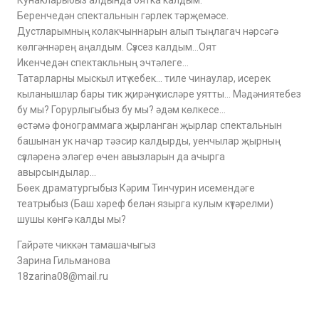
Кунакларыбыз алдында оятка калдым.
Беренчедән спектальнын гәрлек тәрҗемәсе.
Дустларымның колакчыннарын алып тыңлагач нәрсәгә
көлгәннәрең аңалдым. Сүзсез калдым…Оят
Икенчедән спектакльның эчтәлеге…
Татарларны мыскыл итү кебек… тиле чинаулар, исерек
кыланышлар бары тик җирәнү хисләре уятты… Мәдәниятебез
бу мы? Горурлыгыбыз бу мы? әдәм көлкесе…
өстәмә фонограммага җырланган җырлар спектальнын
башынан ук начар тәэсир калдырды, уенчылар җырның
сүзләренә эләгер өчен авызларын да ачырга
авырсындылар…
Бөек драматургыбыз Кәрим Тинчурин исемендәге
театрыбыз (Баш хәреф белән язырга кулым күтәрелми)
шушы көнгә калды мы?
Гайрәте чиккән тамашачыгыз
Зарина Гильманова
18zarina08@mail.ru