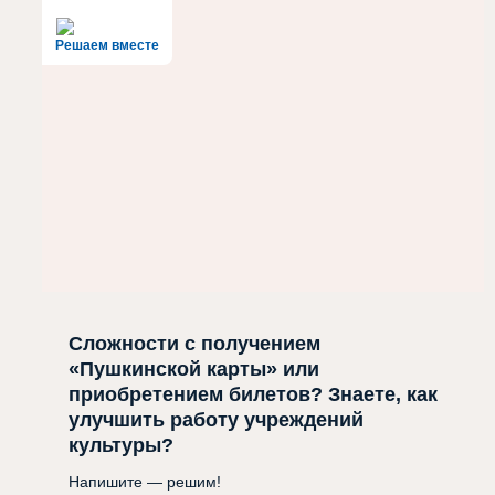
Решаем вместе
Сложности с получением
«Пушкинской карты» или
приобретением билетов? Знаете, как
улучшить работу учреждений
культуры?
Напишите — решим!