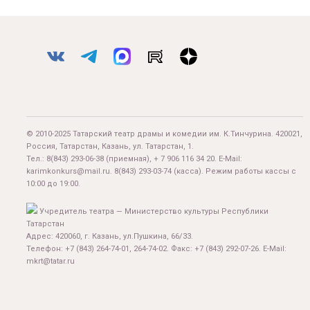
© 2010-2025 Татарский театр драмы и комедии им. К.Тинчурина. 420021,
Россия, Татарстан, Казань, ул. Татарстан, 1.
Тел.:
8(843) 293-06-38
(приемная), + 7 906 116 34 20. E-Mail:
karimkonkurs@mail.ru
.
8(843) 293-03-74
(касса). Режим работы кассы с
10:00 до 19:00.
Учредитель театра — Министерство культуры Республики
Татарстан
Адрес: 420060, г. Казань, ул.Пушкина, 66/33.
Телефон: +7 (843) 264-74-01, 264-74-02. Факс: +7 (843) 292-07-26. E-Mail:
mkrt@tatar.ru