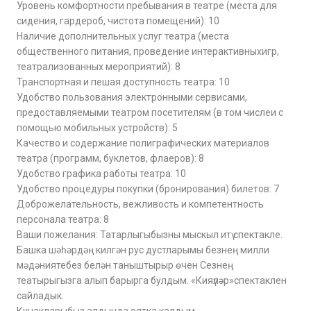
Уровень комфортности пребывания в театре (места для
сидения, гардероб, чистота помещений): 10
Наличие дополнительных услуг театра (места
общественного питания, проведение интерактивныхигр,
театрализованных мероприятий): 8
Транспортная и пешая доступность театра: 10
Удобство пользования электронными сервисами,
предоставляемыми театром посетителям (в том числеи с
помощью мобильных устройств): 5
Качество и содержание полиграфических материалов
театра (программ, буклетов, флаеров): 8
Удобство графика работы театра: 10
Удобство процедуры покупки (бронирования) билетов: 7
Доброжелательность, вежливость и компетентность
персонала театра: 8
Ваши пожелания: Татарлыгыбызны мыскыл итү спектакле.
Башка шәһәрдәң килгән рус дустларымы безнең милли
мәдәниятебез белән таныштырыр өчен Сезнең
театырыгызга алып барырга булдым. «Кияүләр»спектаклен
сайладык.