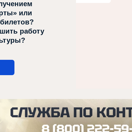
лучением
рты» или
 билетов?
чшить работу
льтуры?