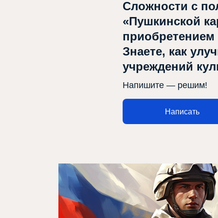
Сложности с по
«Пушкинской ка
приобретением
Знаете, как улу
учреждений ку
Напишите — решим!
Написать
Афиша
О театре
Новости