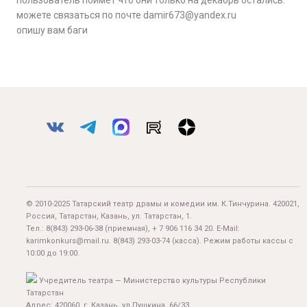
пользователь поймет что они только на декабрь остались.
можете связаться по почте damir673@yandex.ru
опишу вам баги
© 2010-2025 Татарский театр драмы и комедии им. К.Тинчурина. 420021,
Россия, Татарстан, Казань, ул. Татарстан, 1.
Тел.:
8(843) 293-06-38
(приемная), + 7 906 116 34 20. E-Mail:
karimkonkurs@mail.ru
.
8(843) 293-03-74
(касса). Режим работы кассы с
10:00 до 19:00.
Учредитель театра — Министерство культуры Республики
Татарстан
Адрес: 420060, г. Казань, ул.Пушкина, 66/33.