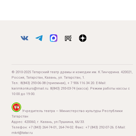
© 2010-2025 Татарский театр драмы и комедии им. К.Тинчурина. 420021,
Россия, Татарстан, Казань, ул. Татарстан, 1.
Тел.:
8(843) 293-06-38
(приемная), + 7 906 116 34 20. E-Mail:
karimkonkurs@mail.ru
.
8(843) 293-03-74
(касса). Режим работы кассы с
10:00 до 19:00.
Учредитель театра — Министерство культуры Республики
Татарстан
Адрес: 420060, г. Казань, ул.Пушкина, 66/33.
Телефон: +7 (843) 264-74-01, 264-74-02. Факс: +7 (843) 292-07-26. E-Mail:
mkrt@tatar.ru