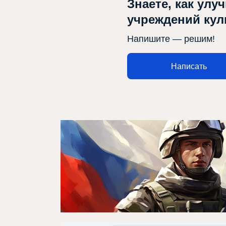
Знаете, как улу
учреждений ку
Напишите — решим!
Написать
Афиша
О театре
Новости
Репертуар