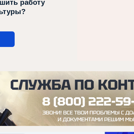
чшить работу
льтуры?