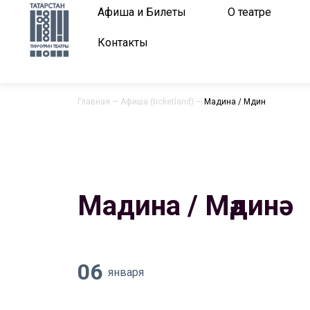
Афиша и Билеты
О театре
Контакты
Главная
—
Афиша (ticketland)
—
Мадина / Мәдинә
Мадина / Мәдинә
06
января