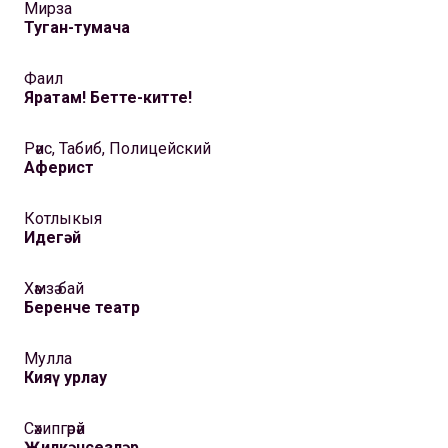
Мирза
Туган-тумача
Фаил
Яратам! Бетте-китте!
Рәис, Табиб, Полицейский
Аферист
Котлыкыя
Идегәй
Хәмзә бай
Беренче театр
Мулла
Кияү урлау
Сәхипгәрәй
Җилкәнсезләр