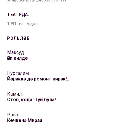
университеты (хәзер институт)
ТЕАТРДА:
1991 нче елдан
РОЛЬЛӘРЕ:
Максуд
Әни килде
Нургалим
Йөрәккә дә ремонт кирәк!..
Камил
Стоп, кода! Туй була!
Роза
Кечкенә Мирза