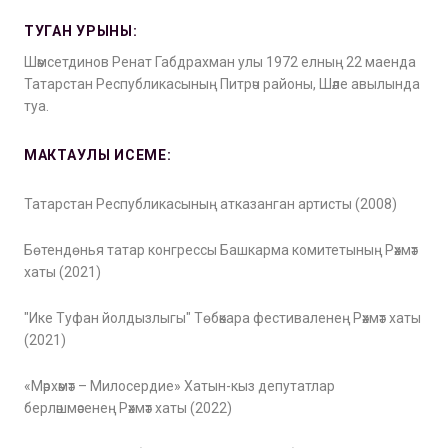
ТУГАН УРЫНЫ:
Шәмсетдинов Ренат Габдрахман улы 1972 елның 22 маенда
Татарстан Республикасының Питрәч районы, Шәле авылында
туа.
МАКТАУЛЫ ИСЕМЕ:
Татарстан Республикасының атказанган артисты (2008)
Бөтендөнья татар конгрессы Башкарма комитетының Рәхмәт
хаты (2021)
"Ике Туфан йолдызлыгы" Төбәкара фестиваленең Рәхмәт хаты
(2021)
«Мәрхәмәт – Милосердие» Хатын-кыз депутатлар
берләшмәсенең Рәхмәт хаты (2022)