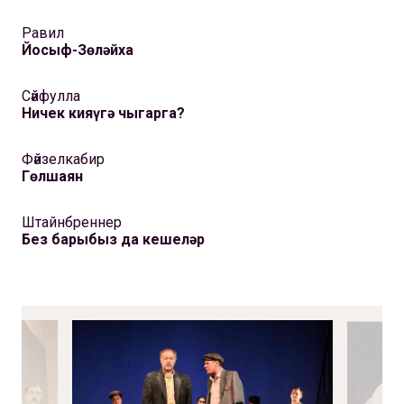
Равил
Йосыф-Зөләйха
Сәйфулла
Ничек кияүгә чыгарга?
Фәйзелкабир
Гөлшаян
Штайнбреннер
Без барыбыз да кешеләр