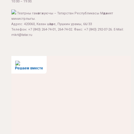
10:00 – 19:00.
Театрны гамәлгә куючы – Татарстан Республикасы Мәдәният
министрлыгы.
Адрес: 420060, Казан шәһәре, Пушкин урамы, 66/33
Телефон: +7 (843) 264-74-01, 264-74-02. Факс: +7 (843) 292-07-26. E-Mail:
mkrt@tatar.ru
Решаем вместе