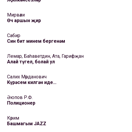
Мирвәли
Өч аршын җир
Сабир
Син бит минем бергенәм
Лемар, Баһаветдин, Ата, Гарифҗан
Алай түгел, болай ул
Салих Мәрданович
Күрәсем килгән иде…
Әюпов Р.Ф.
Полиционер
Кәрим
Башмагым JAZZ