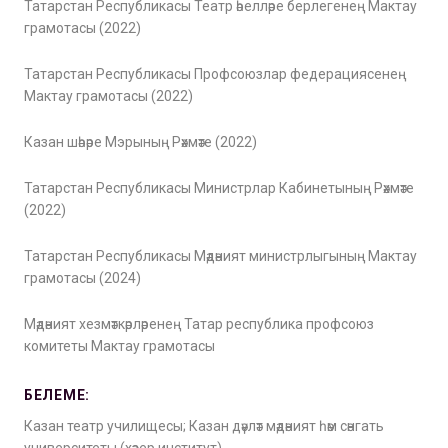
Татарстан Республикасы Театр әһелләре берлегенең Мактау
грамотасы (2022)
Татарстан Республикасы Профсоюзлар федерациясенең
Мактау грамотасы (2022)
Казан шәһәре Мэрының Рәхмәте (2022)
Татарстан Республикасы Министрлар Кабинетының Рәхмәте
(2022)
Татарстан Республикасы Мәдәният министрлыгының Мактау
грамотасы (2024)
Мәдәният хезмәткәрләренең Татар республика профсоюз
комитеты Мактау грамотасы
БЕЛЕМЕ:
Казан театр училищесы; Казан дәүләт мәдәният һәм сәнгать