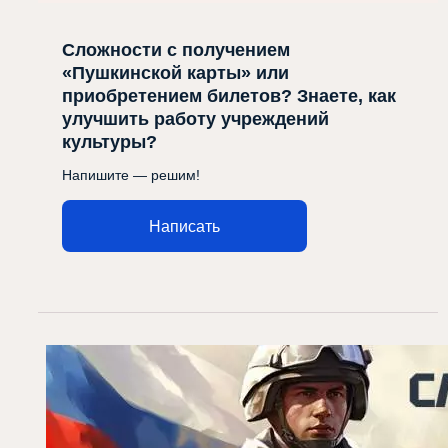
Сложности с получением
«Пушкинской карты» или
приобретением билетов? Знаете, как
улучшить работу учреждений
культуры?
Напишите — решим!
Написать