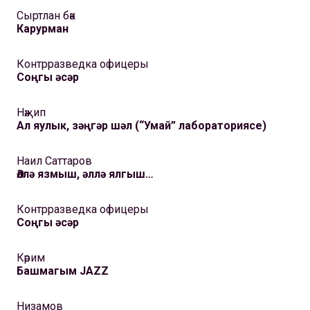
Сыртлан бәк
Карурман
Контрразведка офицеры
Соңгы әсәр
Нәҗип
Ал яулык, зәңгәр шәл (“Умай” лабораториясе)
Наил Саттаров
Әллә язмыш, әллә ялгыш…
Контрразведка офицеры
Соңгы әсәр
Кәрим
Башмагым JAZZ
Низамов