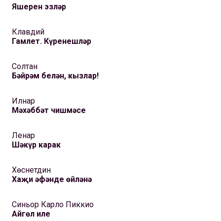
Яшерен эзләр
Клавдий
Гамлет. Күренешләр
Солтан
Бәйрәм белән, кызлар!
Илнар
Мәхәббәт чишмәсе
Ленар
Шәкүр карак
Хөснетдин
Хаҗи әфәнде өйләнә
Синьор Карло Пиккио
Айгөл иле