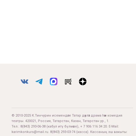
© 2010-2025 К.Тинчурин исемендәге Татар дәүләт драма һәм комедия
театры. 420021, Россия, Татарстан, Казан, Татарстан ур., 1.
Тел.:
8(843) 293-06-38
(кабул итү бүлмәсе), + 7 906 116 34 20. E-Mail:
karimkonkurs@mail.ru
.
8(843) 293-03-74
(касса). Кассаның эш вакыты: