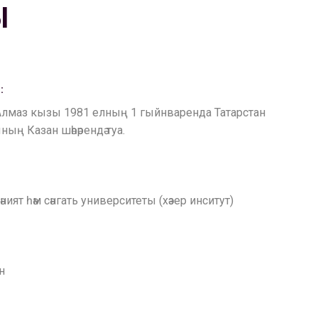
Ы
:
 Алмаз кызы 1981 елның 1 гыйнваренда Татарстан
ың Казан шәһәрендә туа.
дәният һәм сәнгать университеты (хәзер инситут)
н