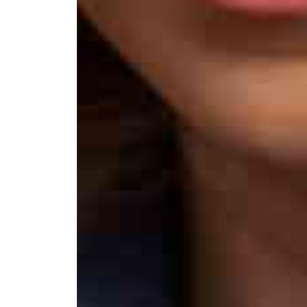
Элемтә