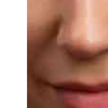
Афиша
Театр турында
Яңалыклар
Репертуар
Проектлар
Медиа