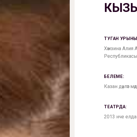
КЫЗ
ТУГАН УРЫНЫ
Хәмзина Алия
Республикасын
БЕЛЕМЕ:
Казан дәүләт мә
ТЕАТРДА:
2013 нче елда