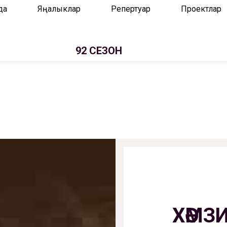
да
Яңалыклар
Репертуар
Проектлар
92 СЕЗОН
ХӘМЗ