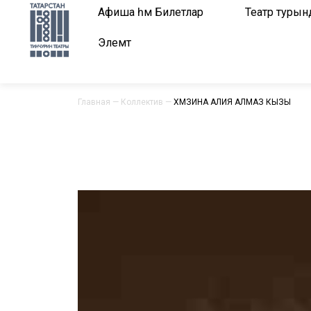
Афиша һәм Билетлар
Театр турын
Элемтә
Главная
—
Коллектив
—
ХӘМЗИНА АЛИЯ АЛМАЗ КЫЗЫ