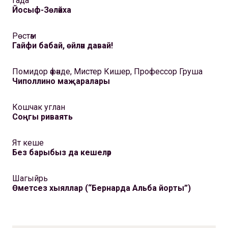
Гада
Йосыф-Зөләйха
Рөстәм
Гайфи бабай, өйлән давай!
Помидор әфәнде, Мистер Кишер, Профессор Груша
Чиполлино маҗаралары
Кошчак углан
Соңгы риваять
Ят кеше
Без барыбыз да кешеләр
Шагыйрь
Өметсез хыяллар (“Бернарда Альба йорты”)