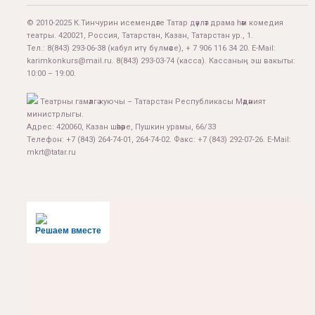
© 2010-2025 К.Тинчурин исемендәге Татар дәүләт драма һәм комедия
театры. 420021, Россия, Татарстан, Казан, Татарстан ур., 1.
Тел.:
8(843) 293-06-38
(кабул итү бүлмәсе), + 7 906 116 34 20. E-Mail:
karimkonkurs@mail.ru
.
8(843) 293-03-74
(касса). Кассаның эш вакыты:
10:00 – 19:00.
Театрны гамәлгә куючы – Татарстан Республикасы Мәдәният
министрлыгы.
Адрес: 420060, Казан шәһәре, Пушкин урамы, 66/33
Телефон: +7 (843) 264-74-01, 264-74-02. Факс: +7 (843) 292-07-26. E-Mail:
mkrt@tatar.ru
Решаем вместе