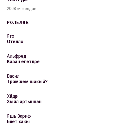
2008 нче елдан
РОЛЬЛӘРЕ:
Яго
Отелло
Альфред
Казан егетләре
Васил
Тәрәзәмә кем шакый?
Хәйдәр
Хыял артыннан
Яшь Зариф
Бәхет хакы