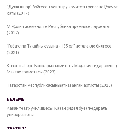
“Дулкыннар” бәйгесен оештыру комитеты рәисенең Рәхмәт
хаты (2017)
М.Җәлил исемендәге Республика премиясе лауреаты
(2017)
"Габдулла Тукайның тууына - 135 ел" истәлекле билгесе
(2021)
Казан шәһәре Башкарма комитеты Мәдәният идарәсенең
Мактау грамотасы (2023)
Татарстан Республикасының атказанган артисты (2025)
БЕЛЕМЕ:
Казан театр училищесы; Казан (Идел буе) Федераль
университеты
ТЕАТРДА: