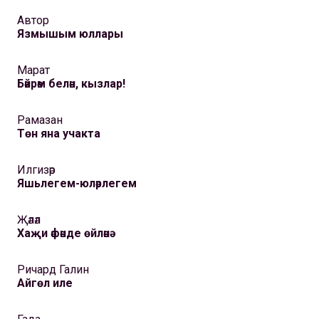
Автор
Язмышым юллары
Марат
Бәйрәм белән, кызлар!
Рамазан
Төн яна учакта
Илгизәр
Яшьлегем-юләрлегем
Җәләл
Хаҗи әфәнде өйләнә
Ричард Галин
Айгөл иле