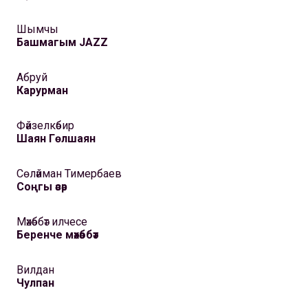
Шымчы
Башмагым JAZZ
Абруй
Карурман
Фәйзелкәбир
Шаян Гөлшаян
Сөләйман Тимербаев
Соңгы әсәр
Мәхәббәт илчесе
Беренче мәхәббәт
Вилдан
Чулпан