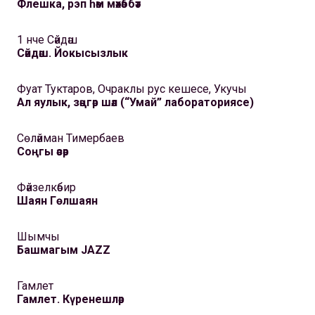
Флешка, рэп һәм мәхәббәт
1 нче Сәйдәш
Сәйдәш. Йокысызлык
Фуат Туктаров, Очраклы рус кешесе, Укучы
Ал яулык, зәңгәр шәл (“Умай” лабораториясе)
Сөләйман Тимербаев
Соңгы әсәр
Фәйзелкәбир
Шаян Гөлшаян
Шымчы
Башмагым JAZZ
Гамлет
Гамлет. Күренешләр