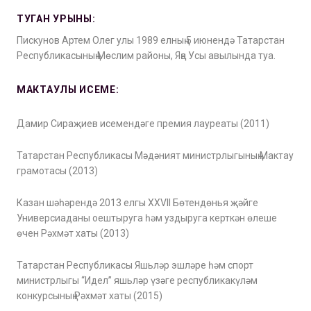
ТУГАН УРЫНЫ:
Пискунов Артем Олег улы 1989 елның 5 июнендә Татарстан
Республикасының Мөслим районы, Яңа Усы авылында туа.
МАКТАУЛЫ ИСЕМЕ:
Дамир Сираҗиев исемендәге премия лауреаты (2011)
Татарстан Республикасы Мәдәният министрлыгының Мактау
грамотасы (2013)
Казан шәһәрендә 2013 елгы XXVII Бөтендөнья җәйге
Универсиаданы оештыруга һәм уздыруга керткән өлеше
өчен Рәхмәт хаты (2013)
Татарстан Республикасы Яшьләр эшләре һәм спорт
министрлыгы “Идел” яшьләр үзәге республикакүләм
конкурсының Рәхмәт хаты (2015)