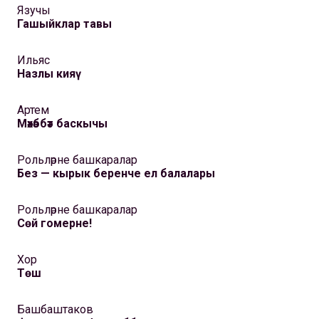
Язучы
Гашыйклар тавы
Ильяс
Назлы кияү
Артем
Мәхәббәт баскычы
Рольләрне башкаралар
Без — кырык беренче ел балалары
Рольләрне башкаралар
Сөй гомерне!
Хор
Төш
Башбаштаков