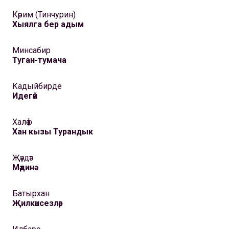
Кәрим (Тинчурин)
Хыялга бер адым
Минсабир
Туган-тумача
Кадыйбирде
Идегәй
Халәф
Хан кызы Турандык
Җәүдәт
Мәдинә
Батырхан
Җилкәнсезләр