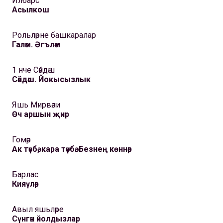
Илбарс
Асылкош
Рольләрне башкаралар
Галәм. Әгъләм
1 нче Сәйдәш
Сәйдәш. Йокысызлык
Яшь Мирвәли
Өч аршын җир
Гомәр
Ак тәүбә, кара тәүбә. Безнең көннәр
Барлас
Кияүләр
Авыл яшьләре
Сүнгән йолдызлар