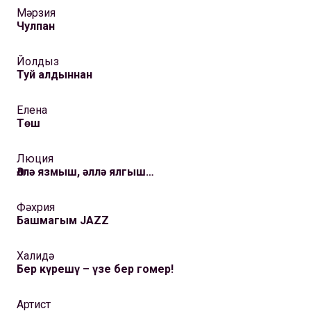
Мәрзия
Чулпан
Йолдыз
Туй алдыннан
Елена
Төш
Люция
Әллә язмыш, әллә ялгыш…
Фәхрия
Башмагым JAZZ
Халидә
Бер күрешү – үзе бер гомер!
Артист