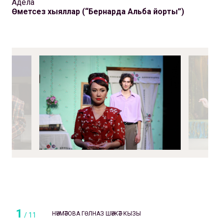
Адела
Өметсез хыяллар (“Бернарда Альба йорты”)
1
НӘҮМӘТОВА ГӨЛНАЗ ШӘҮКӘТ КЫЗЫ
/
11