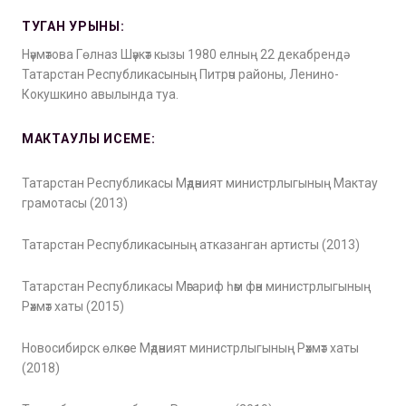
ТУГАН УРЫНЫ:
Нәүмәтова Гөлназ Шәүкәт кызы 1980 елның 22 декабрендә
Татарстан Республикасының Питрәч районы, Ленино-
Кокушкино авылында туа.
МАКТАУЛЫ ИСЕМЕ:
Татарстан Республикасы Мәдәният министрлыгының Мактау
грамотасы (2013)
Татарстан Республикасының атказанган артисты (2013)
Татарстан Республикасы Мәгариф һәм фән министрлыгының
Рәхмәт хаты (2015)
Новосибирск өлкәсе Мәдәният министрлыгының Рәхмәт хаты
(2018)