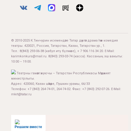
© 2010-2025 К.Тинчурин исемендәге Татар дәүләт драма һәм комедия
театры. 420021, Россия, Татарстан, Казан, Татарстан ур., 1.
Тел.:
8(843) 293-06-38
(кабул итү бүлмәсе), + 7 906 116 34 20. E-Mail:
karimkonkurs@mail.ru
.
8(843) 293-03-74
(касса). Кассаның эш вакыты:
10:00 – 19:00.
Театрны гамәлгә куючы – Татарстан Республикасы Мәдәният
министрлыгы.
Адрес: 420060, Казан шәһәре, Пушкин урамы, 66/33
Телефон: +7 (843) 264-74-01, 264-74-02. Факс: +7 (843) 292-07-26. E-Mail:
mkrt@tatar.ru
Решаем вместе