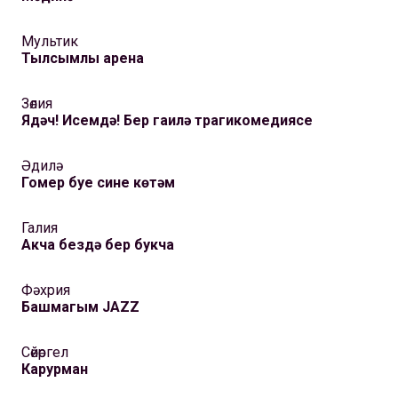
Мультик
Тылсымлы арена
Зөлия
Ядәч! Исемдә! Бер гаилә трагикомедиясе
Әдилә
Гомер буе сине көтәм
Галия
Акча бездә бер букча
Фәхрия
Башмагым JAZZ
Сөйөргел
Карурман