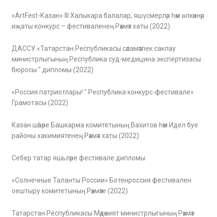
«ArtFest-Казан» III Халыкара балалар, яшүсмерләр һәм өлкәннәр
иҗаты конкурс – фестиваленең Рәхмәт хаты (2022)
ДАССУ «Татарстан Республикасы сәламәтлек саклау
министрлыгының Республика суд-медицина экспертизасы
бюросы " дипломы (2022)
«Россия патриотлары! " Республика конкурс-фестивале»
Грамотасы (2022)
Казан шәһәре Башкарма комитетының Вахитов һәм Идел буе
районы хакимиятенең Рәхмәт хаты (2022)
Себер татар яшьләре фестивале дипломы
«Солнечные Таланты России» Ботенроссия фестивален
оештыру комитетының Рәхмәте (2022)
Татарстан Республикасы Мәдәният министрлыгының Рәхмәт