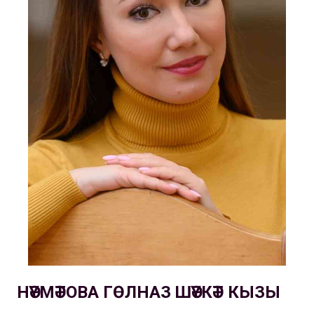
НӘҮМӘТОВА ГӨЛНАЗ ШӘҮКӘТ КЫЗЫ