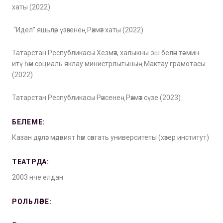
хаты (2022)
“Идел” яшьләр үзәгенең Рәхмәт хаты (2022)
Татарстан Республикасы Хезмәт, халыкны эш белән тәэмин
итү һәм социаль яклау министрлыгының Мактау грамотасы
(2022)
Татарстан Республикасы Рәисенең Рәхмәт сүзе (2023)
БЕЛЕМЕ:
Казан дәүләт мәдәният һәм сәнгать университеты (хәзер институт)
ТЕАТРДА:
2003 нче елдан
РОЛЬЛӘРЕ: