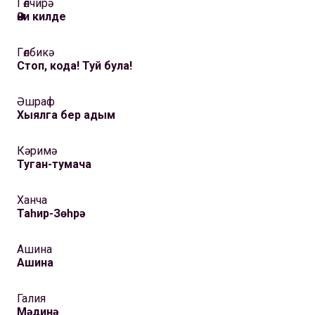
Гөлчирә
Әни килде
Гөлбикә
Стоп, кода! Туй була!
Әшраф
Хыялга бер адым
Кәримә
Туган-тумача
Ханча
Таһир-Зөһрә
Ашина
Ашина
Галия
Мәдинә