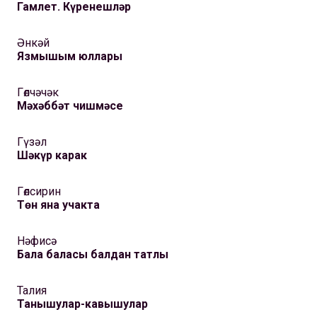
Гамлет. Күренешләр
Әнкәй
Язмышым юллары
Гөлчәчәк
Мәхәббәт чишмәсе
Гүзәл
Шәкүр карак
Гөлсирин
Төн яна учакта
Нәфисә
Бала баласы балдан татлы
Талия
Танышулар-кавышулар