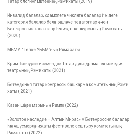
Татар блогинг мәктәбенең Рәхмәт хаты (2019)
Инвалид балалар, сәламәтлеге чикләнгән балалар һәм әлеге
категория балалар белән эшләүче педагоглар өчен
Бөтенроссия талантлар һәм иҗат конкурсының Рәхмәт хаты
(2020)
МБМУ "Теләче УББМ"ның Рәхмәт хаты
Кәрим Тинчурин исемендәге Татар дәүләт драма һәм комедия
театрының Рәхмәт хаты (2021)
Бөтендөнья татар конгрессы башкарма комитетының Рәхмәт
хаты ( 2021)
Казан шәһәре мэрының Рәхмәте (2022)
«Золотое наследие – Алтын Мирас» V Бөтенроссия балалар
һәм яшүсмерләр иҗаты фестивале оештыру комитетының
Рәхмәт хаты (2022)