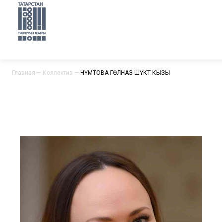
Главная
—
Коллектив
—
НӘҮМӘТОВА ГӨЛНАЗ ШӘҮКӘТ КЫЗЫ