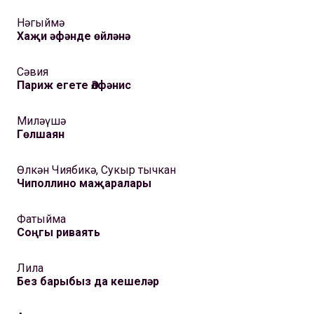
Нәгыймә
Хаҗи әфәнде өйләнә
Сәвия
Париж егете Әлфәнис
Миләүшә
Гөлшаян
Өлкән Чиябикә, Сукыр тычкан
Чиполлино маҗаралары
Фатыйма
Соңгы риваять
Лила
Без барыбыз да кешеләр